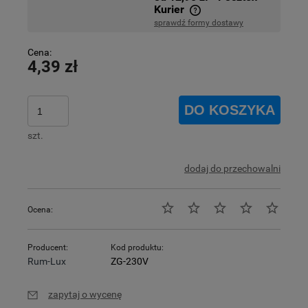
Kurier
sprawdź formy dostawy
Cena nie zawiera ewentualnych kosztów płatności
Cena:
4,39 zł
DO KOSZYKA
szt.
dodaj do przechowalni
Ocena:
Producent:
Kod produktu:
Rum-Lux
ZG-230V
zapytaj o wycenę