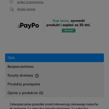
poleć znajomemu
dodaj opinię
Opis
Bezpieczeństwo
Koszty dostawy
Cena nie zawiera ewentualnych kosztów płatności
Produkty powiązane
Opinie o produkcie (0)
Zabezpieczenie gniazdek przed interwencją ciekawego malucha.
W zestawie: 2 x zatyczka gniazda płaskiego, 2 x zatyczka