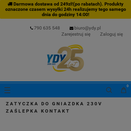
Darmowa dostawa od 249zł!(po rabatach). Produkty
oznaczone czasem wysyłki 24h realizujemy tego samego
dnia do godziny 14:00!
790 635 548
biuro@ydy.pl
Zarejestruj się
Zaloguj się
ZATYCZKA DO GNIAZDKA 230V
ZAŚLEPKA KONTAKT