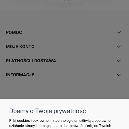
POMOC
MOJE KONTO
PŁATNOŚCI I DOSTAWA
INFORMACJE
Hurtownia Elektryczna YDY • ul. 3 Maja 10 • 42-470 Siewierz •
+48790635548
• MAIL: ydypl
@ydy.pl
Dbamy o Twoją prywatność
Pliki cookies i pokrewne im technologie umożliwiają poprawne
działanie strony i pomagają nam dostosować ofertę do Twoich