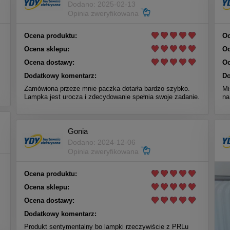
Dodano: 2025-02-13
Opinia zweryfikowana
Ocena produktu:
Oc
Ocena sklepu:
Oc
Ocena dostawy:
Oc
Dodatkowy komentarz:
Do
Zamówiona przeze mnie paczka dotarła bardzo szybko.
Mi
Lampka jest urocza i zdecydowanie spełnia swoje zadanie.
na
Gonia
Dodano: 2024-12-06
Opinia zweryfikowana
Ocena produktu:
Ocena sklepu:
Ocena dostawy:
Dodatkowy komentarz:
Produkt sentymentalny bo lampki rzeczywiście z PRLu