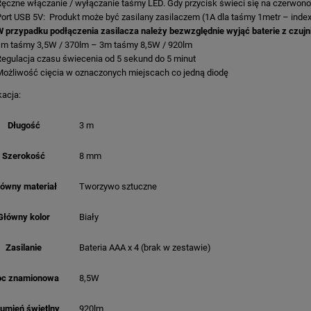
ęczne włączanie / wyłączanie taśmy LED. Gdy przycisk świeci się na czerwono,
ort USB 5V: Produkt może być zasilany zasilaczem (1A dla taśmy 1metr – index
 przypadku podłączenia zasilacza należy bezwzględnie wyjąć baterie z czujn
1m taśmy 3,5W / 370lm – 3m taśmy 8,5W / 920lm
egulacja czasu świecenia od 5 sekund do 5 minut
Możliwość cięcia w oznaczonych miejscach co jedną diodę
kacja:
Długość
3 m
Szerokość
8 mm
ówny materiał
Tworzywo sztuczne
Główny kolor
Biały
Zasilanie
Bateria AAA x 4 (brak w zestawie)
c znamionowa
8,5W
rumień świetlny
920lm