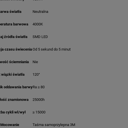
arwa światła
Neutralna
eratura barwowa
4000K
aj źródła światła
SMD LED
ja czasu świecenia
Od 5 sekund do 5 minut
wość ściemniania
Nie
 wiązki światła
120°
ik oddawania barwy
Ra ≥ 80
łość znamionowa
25000h
zba cykli wł/wył
≥ 15000
Mocowanie
Taśma samoprzylepna 3M