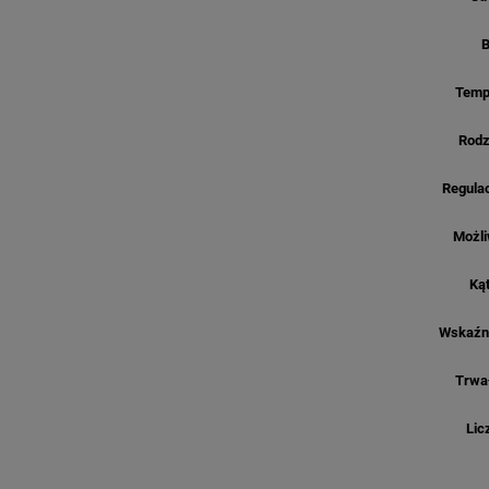
B
Temp
Rodz
Regulac
Możli
Kąt
Wskaźn
Trwa
Lic