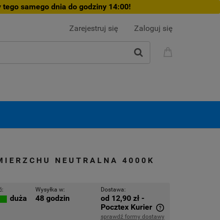
 tego samego dnia do godziny 14:00!
Zarejestruj się
Zaloguj się
ZMIERZCHU NEUTRALNA 4000K
ć:
Wysyłka w:
Dostawa:
48 godzin
od 12,90 zł
-
duża
Pocztex Kurier
sprawdź formy dostawy