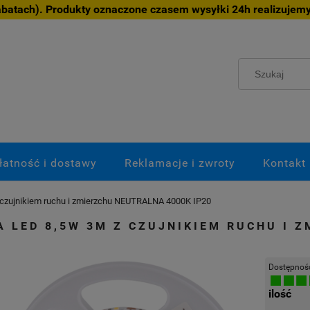
atach). Produkty oznaczone czasem wysyłki 24h realizujemy
łatność i dostawy
Reklamacje i zwroty
Kontakt
czujnikiem ruchu i zmierzchu NEUTRALNA 4000K IP20
 LED 8,5W 3M Z CZUJNIKIEM RUCHU I 
Dostępnoś
ilość