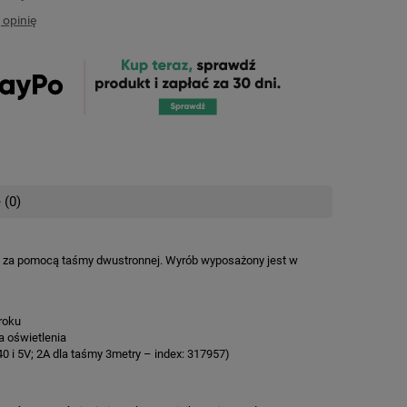
 opinię
 (0)
nych kosztów
D za pomocą taśmy dwustronnej. Wyrób wyposażony jest w
roku
a oświetlenia
0 i 5V; 2A dla taśmy 3metry – index: 317957)