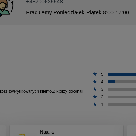
+48790635548
Pracujemy Poniedziałek-Piątek 8:00-17:00
5
4
3
przez zweryfikowanych klientów, którzy dokonali
2
1
Natalia