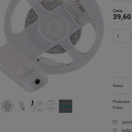
Cena:
39,60
Ocena:
Producent:
Polux
zapyt
pole