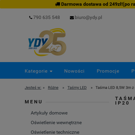
Darmowa dostawa od 249zł!(po rab
790 635 548
biuro@ydy.pl
Kategorie
Nowości
Promocje
P
Jesteś w:
»
Różne
»
Taśmy LED
»
Taśma LED 8,5W 3m z 
TAŚMA
MENU
IP20
Artykuły domowe
Oświetlenie wewnętrzne
Oświetlenie techniczne