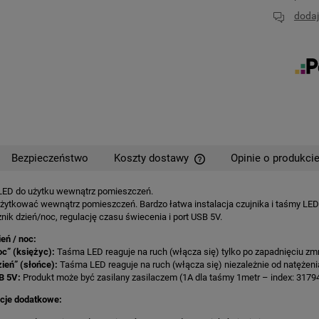
dodaj
Bezpieczeństwo
Koszty dostawy
Opinie o produkcie
ED do użytku wewnątrz pomieszczeń.
Cena nie zawiera ewentual
żytkować wewnątrz pomieszczeń. Bardzo łatwa instalacja czujnika i taśmy LE
płatności
nik dzień/noc, regulację czasu świecenia i port USB 5V.
eń / noc:
oc” (księżyc):
Taśma LED reaguje na ruch (włącza się) tylko po zapadnięciu zm
zień” (słońce):
Taśma LED reaguje na ruch (włącza się) niezależnie od natężeni
B 5V:
Produkt może być zasilany zasilaczem (1A dla taśmy 1metr – index: 31794
cje dodatkowe: