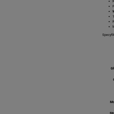
R
P
W
R
Specyfi
Gł
Mo
St