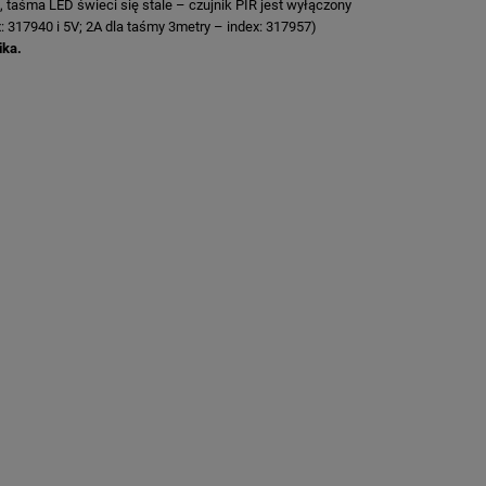
 taśma LED świeci się stale – czujnik PIR jest wyłączony
: 317940 i 5V; 2A dla taśmy 3metry – index: 317957)
ika.