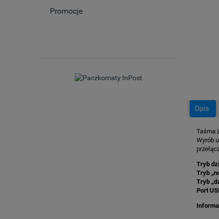
Promocje
Opis
Taśma L
Wyrób u
przełącz
Tryb dzi
Tryb „n
Tryb „d
Port US
Informa