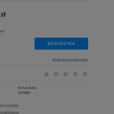
Cena nie zawiera ewentualnych kosztów
płatności
 zł
szt.
DO KOSZYKA
dodaj do przechowalni
Kod produktu:
317957
aj o wycenę
ć znajomemu