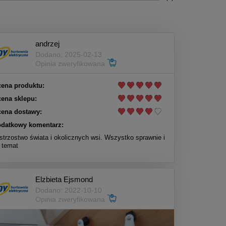
andrzej
Dodano: 2025-02-13
Opinia zweryfikowana
ena produktu:
ena sklepu:
ena dostawy:
datkowy komentarz:
strzostwo świata i okolicznych wsi. Wszystko sprawnie i
 temat
Elzbieta Ejsmond
Dodano: 2022-10-10
Opinia zweryfikowana