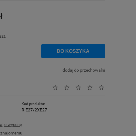
Cena nie zawiera ewentualnych kosztów
płatności
ł
szt.
DO KOSZYKA
dodaj do przechowalni
Kod produktu:
R-E27/2XE27
aj o wycenę
ć znajomemu