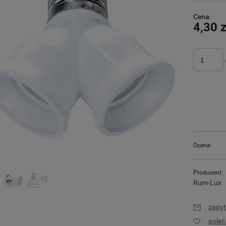
Cena:
4,30 z
Ocena:
Producent:
Rum-Lux
zapyt
pole