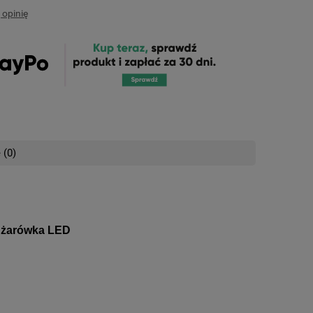
 opinię
 (0)
nych kosztów
| żarówka LED