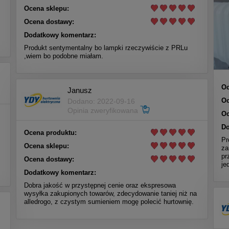
Ocena sklepu:
Ocena dostawy:
Dodatkowy komentarz:
Produkt sentymentalny bo lampki rzeczywiście z PRLu
,wiem bo podobne miałam.
Oc
Janusz
Oc
Dodano: 2022-09-16
Opinia zweryfikowana
Oc
Do
Ocena produktu:
Pr
Ocena sklepu:
za
pr
Ocena dostawy:
je
Dodatkowy komentarz:
Dobra jakość w przystępnej cenie oraz ekspresowa
wysyłka zakupionych towarów, zdecydowanie taniej niż na
alledrogo, z czystym sumieniem mogę polecić hurtownię.