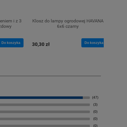
eniem i z 3
Klosz do lampy ogrodowej HAVANA
Rozgał
azdowy
6x6 czarny
Do koszyka
Do koszyka
30,30 zł
11,88
(47)
(3)
(0)
(0)
(0)