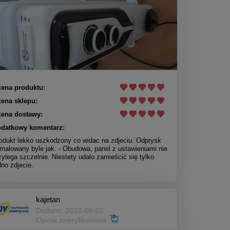
ena produktu:
ena sklepu:
ena dostawy:
datkowy komentarz:
odukt lekko uszkodzony co widac na zdjeciu. Odprysk
malowany byle jak. - Obudowa, panel z ustawieniami nie
zylega szczelnie. Niestety udalo zamieścić się tylko
dno zdjecie.
kajetan
Dodano: 2022-09-02
Opinia zweryfikowana