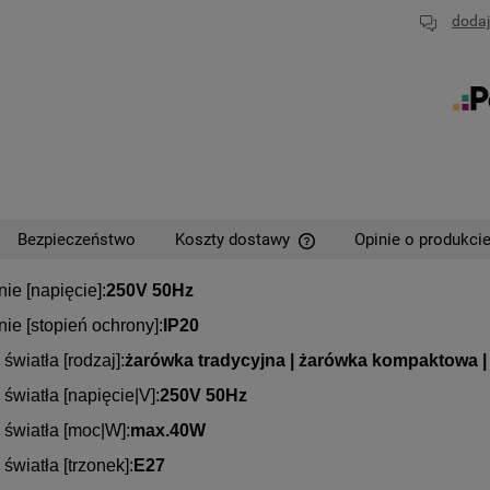
dodaj
Bezpieczeństwo
Koszty dostawy
Opinie o produkcie
nie [napięcie]:
250V 50Hz
Cena nie zawiera ewentual
płatności
nie [stopień ochrony]:
IP20
 światła [rodzaj]:
żarówka tradycyjna | żarówka kompaktowa 
 światła [napięcie|V]:
250V 50Hz
 światła [moc|W]:
max.40W
 światła [trzonek]:
E27