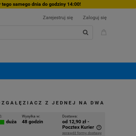
 tego samego dnia do godziny 14:00!
Zarejestruj się
Zaloguj się
OZGAŁĘZIACZ Z JEDNEJ NA DWA
ć:
Wysyłka w:
Dostawa:
48 godzin
od 12,90 zł
-
duża
Pocztex Kurier
sprawdź formy dostawy