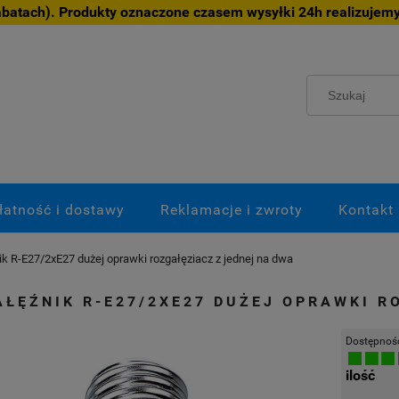
atach). Produkty oznaczone czasem wysyłki 24h realizujemy
łatność i dostawy
Reklamacje i zwroty
Kontakt
k R-E27/2xE27 dużej oprawki rozgałęziacz z jednej na dwa
ŁĘŹNIK R-E27/2XE27 DUŻEJ OPRAWKI R
Dostępnoś
ilość