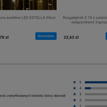
tyna świetlna LED ESTELLA 55cm
Rozgałęźnik Z-10 z uziemi
wyłącznikami 3-gni
Do koszyka
78 zł
22,63 zł
5
4
3
przez zweryfikowanych klientów, którzy dokonali
2
1