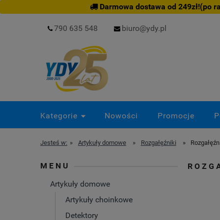
Darmowa dostawa od 249zł!(po rab
790 635 548
biuro@ydy.pl
Kategorie
Nowości
Promocje
P
Jesteś w:
»
Artykuły domowe
»
Rozgałęźniki
»
Rozgałęźni
MENU
ROZGA
Artykuły domowe
Artykuły choinkowe
Detektory