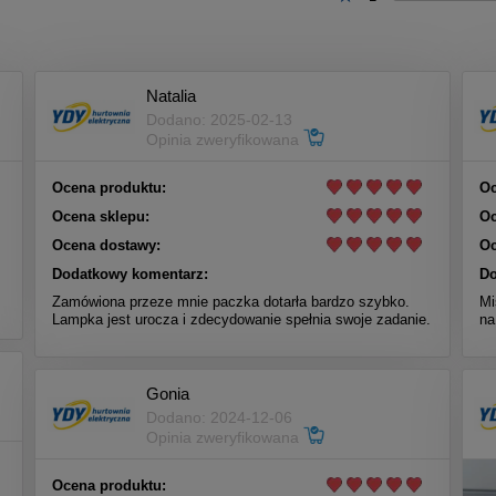
Natalia
Dodano: 2025-02-13
Opinia zweryfikowana
Ocena produktu:
Oc
Ocena sklepu:
Oc
Ocena dostawy:
Oc
Dodatkowy komentarz:
Do
Zamówiona przeze mnie paczka dotarła bardzo szybko.
Mi
Lampka jest urocza i zdecydowanie spełnia swoje zadanie.
na
Gonia
Dodano: 2024-12-06
Opinia zweryfikowana
Ocena produktu: