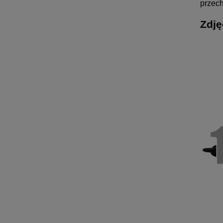
przec
Zdję