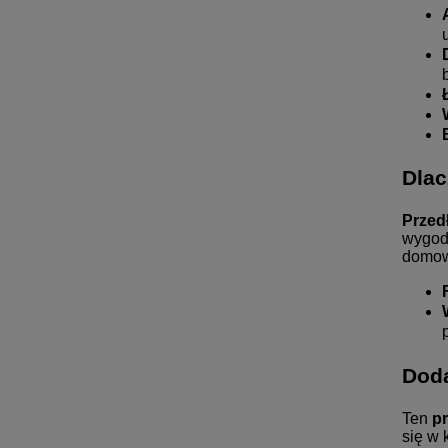
Dlac
Przed
wygodn
domowe
Doda
Ten
p
się w 