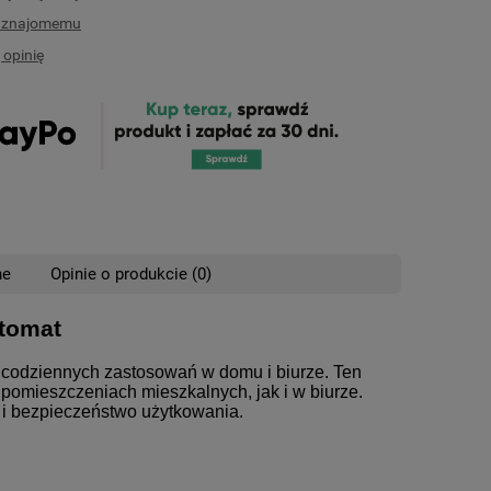
ć znajomemu
 opinię
ne
Opinie o produkcie (0)
utomat
nych kosztów
codziennych zastosowań w domu i biurze. Ten
pomieszczeniach mieszkalnych, jak i w biurze.
i bezpieczeństwo użytkowania.