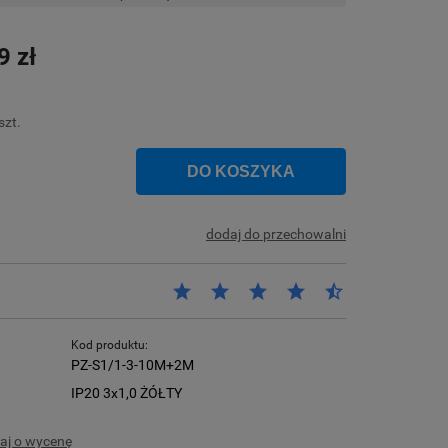
Cena nie zawiera ewentualnych kosztów
płatności
9 zł
szt.
DO KOSZYKA
dodaj do przechowalni
Kod produktu:
PZ-S1/1-3-10M+2M
IP20 3x1,0 ŻÓŁTY
aj o wycenę