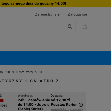
 tego samego dnia do godziny 14:00!
Zarejestruj się
Zaloguj się
em IP20 3x1,0 mm² żółty PZ-S1
ATYCZNY 1 GNIAZDO Z
ć:
Wysyłka w:
Dostawa:
24h - Zamówienie
od 12,90 zł
-
do 14:00 - Jutro u
Pocztex Kurier
ilość
Ciebie(Kurier)
sprawdź formy dostawy