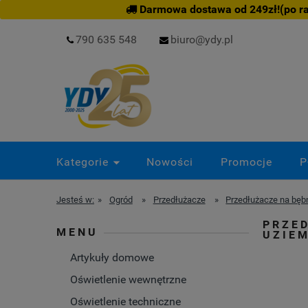
Darmowa dostawa od 249zł!(po rab
790 635 548
biuro@ydy.pl
Kategorie
Nowości
Promocje
P
Jesteś w:
»
Ogród
»
Przedłużacze
»
Przedłużacze na bęb
PRZE
MENU
UZIEM
Artykuły domowe
Oświetlenie wewnętrzne
Oświetlenie techniczne