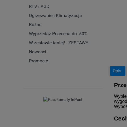
RTV i AGD
Ogrzewanie i Klimatyzacja
Różne
Wyprzedaż Przecena do -50%
W zestawie taniej! - ZESTAWY
Nowości
Promocje
Opis
Prze
Wybie
wygodn
Wypos
Cech