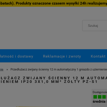
atach). Produkty oznaczone czasem wysyłki 24h realizujemy
łatność i dostawy
Reklamacje i zwroty
Kontakt
nie
»
Przedłużacz zwijany ścienny 12 m automatyczny 1 gniazdo z uziemieni
DŁUŻACZ ZWIJANY ŚCIENNY 12 M AUTOM
IENIEM IP20 3X1,0 MM² ŻÓŁTY PZ-S1
Dostępnoś
średnia 