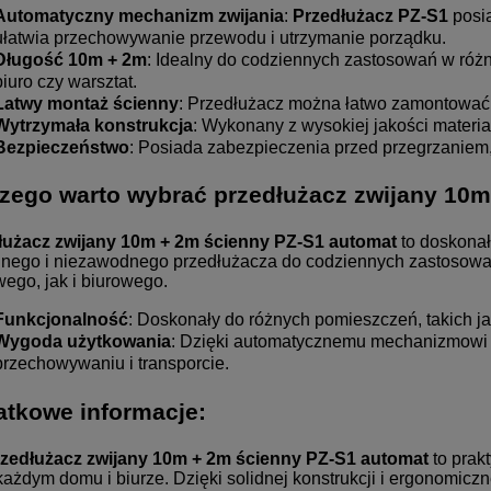
Automatyczny mechanizm zwijania
:
Przedłużacz PZ-S1
posia
ułatwia przechowywanie przewodu i utrzymanie porządku.
Długość 10m + 2m
: Idealny do codziennych zastosowań w różn
biuro czy warsztat.
Łatwy montaż ścienny
: Przedłużacz można łatwo zamontować 
Wytrzymała konstrukcja
: Wykonany z wysokiej jakości materi
Bezpieczeństwo
: Posiada zabezpieczenia przed przegrzaniem
zego warto wybrać
przedłużacz zwijany 10m
łużacz zwijany 10m + 2m ścienny PZ-S1 automat
to doskonał
ego i niezawodnego przedłużacza do codziennych zastosowań.
go, jak i biurowego.
Funkcjonalność
: Doskonały do różnych pomieszczeń, takich jak
Wygoda użytkowania
: Dzięki automatycznemu mechanizmowi z
przechowywaniu i transporcie.
tkowe informacje:
rzedłużacz zwijany 10m + 2m ścienny PZ-S1 automat
to prak
każdym domu i biurze. Dzięki solidnej konstrukcji i ergonomicz