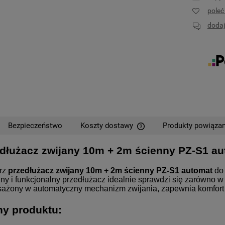
pole
dodaj
Bezpieczeństwo
Koszty dostawy
Produkty powiąza
dłużacz zwijany 10m + 2m ścienny PZ-S1 a
Cena nie zawiera ewentual
płatności
rz
przedłużacz zwijany 10m + 2m ścienny PZ-S1 automat
do 
y i funkcjonalny przedłużacz idealnie sprawdzi się zarówno w 
ażony w automatyczny mechanizm zwijania, zapewnia komfort 
y produktu: