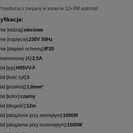
Przedłużacz zwijany w kasecie 12+2M automat
yfikacja:
nie [rodzaj]:
sieciowe
nie [napięcie]:
230V 50Hz
nie [stopień ochrony]:
IP20
znamionowy [A]:
2,5A
d [typ]:
H05VV-F
d [ilość żył]:
3
d [przekrój]:
1,0mm²
d [kolor]:
czarny
d [długość]:
12m
d [obiążenie przy zwiniętym]:
1000W
d [obiążenie przy rozwiniętym]:
1500W