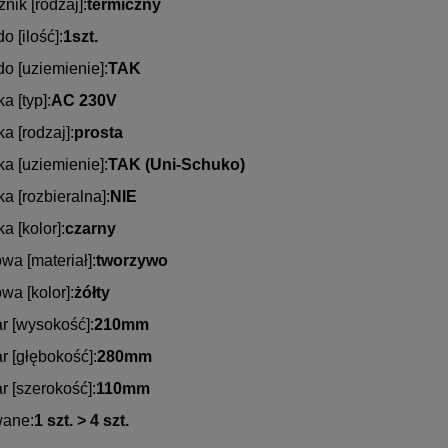
nik [rodzaj]:
termiczny
o [ilość]:
1szt.
o [uziemienie]:
TAK
a [typ]:
AC 230V
a [rodzaj]:
prosta
a [uziemienie]:
TAK (Uni-Schuko)
a [rozbieralna]:
NIE
a [kolor]:
czarny
a [materiał]:
tworzywo
a [kolor]:
żółty
r [wysokość]:
210mm
 [głębokość]:
280mm
 [szerokość]:
110mm
ane:
1 szt. > 4 szt.