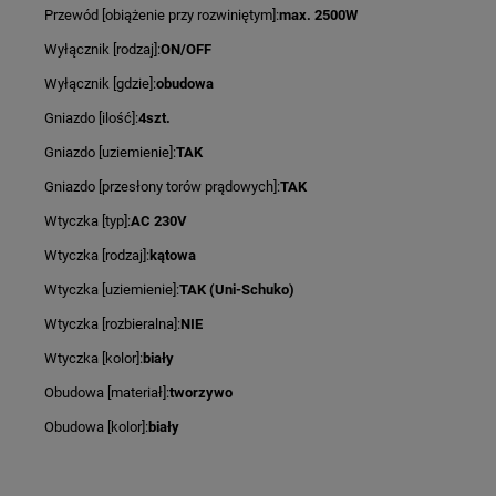
Przewód [obiążenie przy rozwiniętym]:
max. 2500W
Wyłącznik [rodzaj]:
ON/OFF
Wyłącznik [gdzie]:
obudowa
Gniazdo [ilość]:
4szt.
Gniazdo [uziemienie]:
TAK
Gniazdo [przesłony torów prądowych]:
TAK
Wtyczka [typ]:
AC 230V
Wtyczka [rodzaj]:
kątowa
Wtyczka [uziemienie]:
TAK (Uni-Schuko)
Wtyczka [rozbieralna]:
NIE
Wtyczka [kolor]:
biały
Obudowa [materiał]:
tworzywo
Obudowa [kolor]:
biały