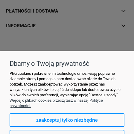
PŁATNOŚCI I DOSTAWA
INFORMACJE
Hurtownia Elektryczna YDY • ul. 3 Maja 10 • 42-470 Siewierz •
+48790635548
• MAIL: ydypl
@ydy.pl
Dbamy o Twoją prywatność
Pliki cookies i pokrewne im technologie umożliwiają poprawne
działanie strony i pomagają nam dostosować ofertę do Twoich
potrzeb. Możesz zaakceptować wykorzystanie przez nas
wszystkich tych plików i przejść do sklepu lub dostosować użycie
plików do swoich preferencji, wybierając opcję "Dostosuj zgody".
Więcej o plikach cookies przeczytasz w naszej Polityce
prywatności.
zaakceptuj tylko niezbędne
pokaż pełną wersję strony