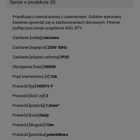
Opinie o produkcie (0)
Przedłużacz mieszkaniowy z uziemieniem. Solidnie wykonany
świetnie sprawdzi się w zastosowaniach domowych. Pewnie
podłączysz swoje urządzenia AGD, RTV.
Zasilanie [rodzaj]:
sieciowe
Zasilanie [napięcie]:
230V 50Hz
Zasilanie [stopień ochrony]:
IP20
Obciążenie [max]:
2500W
Prąd znamionowy [A]:
10A
Przewód [typ]:
H05VV-F
Przewód [ilość żył]:
3
Przewód [przekrój]:
1,0mm²
Przewód [kolor]:
biały
Przewód [długość]:
10m
Przewód [powłoka]:
polwinitowa