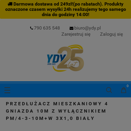
Darmowa dostawa od 249zł!(po rabatach). Produkty
oznaczone czasem wysyłki 24h realizujemy tego samego
dnia do godziny 14:00!
790 635 548
biuro@ydy.pl
Zarejestruj się
Zaloguj się
PRZEDŁUŻACZ MIESZKANIOWY 4
GNIAZDA 10M Z WYŁĄCZNIKIEM
PM/4-3-10M+W 3X1,0 BIAŁY