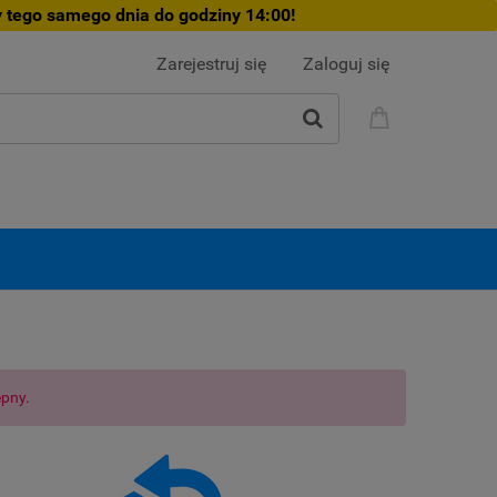
 tego samego dnia do godziny 14:00!
Zarejestruj się
Zaloguj się
ępny.