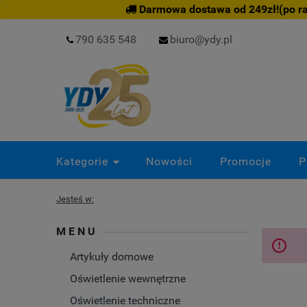
Darmowa dostawa od 249zł!(po rab
790 635 548
biuro@ydy.pl
Kategorie
Nowości
Promocje
P
Jesteś w:
MENU
Artykuły domowe
Oświetlenie wewnętrzne
Oświetlenie techniczne