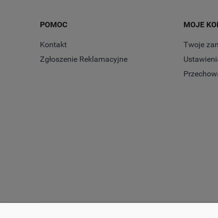
POMOC
MOJE KO
Kontakt
Twoje za
Zgłoszenie Reklamacyjne
Ustawieni
Przechow