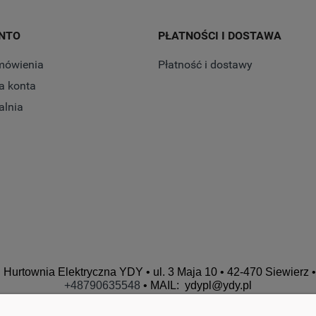
NTO
PŁATNOŚCI I DOSTAWA
mówienia
Płatność i dostawy
a konta
alnia
Hurtownia Elektryczna YDY • ul. 3 Maja 10 • 42-470 Siewierz •
+48790635548
• MAIL: ydypl
@ydy.pl