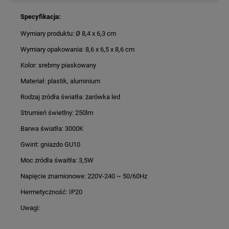
Specyfikacja:
Wymiary produktu: Ø 8,4 x 6,3 cm
Wymiary opakowania: 8,6 x 6,5 x 8,6 cm
Kolor: srebrny piaskowany
Materiał: plastik, aluminium
Rodzaj zródła światła: żarówka led
Strumień świetlny: 250lm
Barwa światła: 3000K
Gwint: gniazdo GU10
Moc zródła śwaitła: 3,5W
Napięcie znamionowe: 220V-240 ~ 50/60Hz
Hermetyczność: IP20
Uwagi: