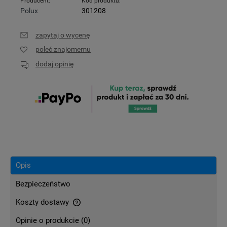
Producent:
Kod produktu:
Polux
301208
zapytaj o wycenę
poleć znajomemu
dodaj opinię
Opis
Bezpieczeństwo
Koszty dostawy
Cena nie zawiera ewentualnych kosztów płatności
Opinie o produkcie (0)