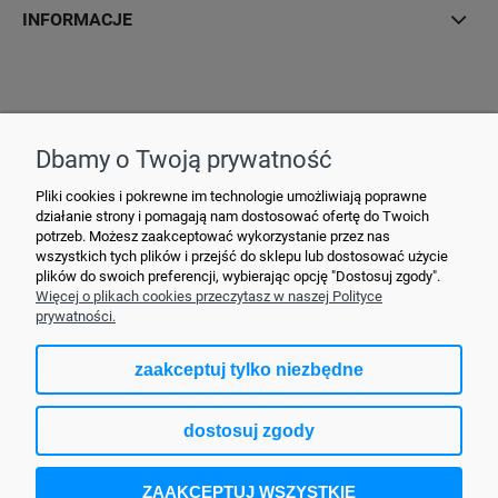
INFORMACJE
Hurtownia Elektryczna YDY • ul. 3 Maja 10 • 42-470 Siewierz •
+48790635548
• MAIL: ydypl
@ydy.pl
Dbamy o Twoją prywatność
Pliki cookies i pokrewne im technologie umożliwiają poprawne
działanie strony i pomagają nam dostosować ofertę do Twoich
potrzeb. Możesz zaakceptować wykorzystanie przez nas
wszystkich tych plików i przejść do sklepu lub dostosować użycie
plików do swoich preferencji, wybierając opcję "Dostosuj zgody".
Więcej o plikach cookies przeczytasz w naszej Polityce
prywatności.
zaakceptuj tylko niezbędne
pokaż pełną wersję strony
dostosuj zgody
Sklep internetowy Shoper.pl
ZAAKCEPTUJ WSZYSTKIE