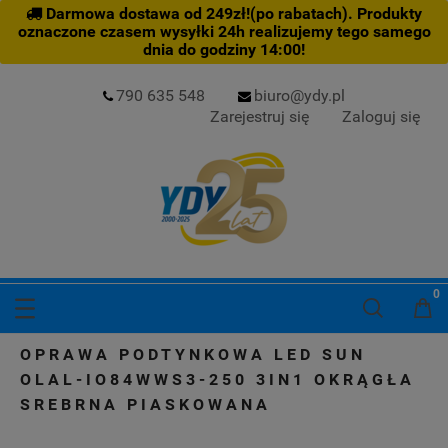
Darmowa dostawa od 249zł!(po rabatach). Produkty
oznaczone czasem wysyłki 24h realizujemy tego samego
dnia do godziny 14:00!
790 635 548
biuro@ydy.pl
Zarejestruj się
Zaloguj się
OPRAWA PODTYNKOWA LED SUN
OLAL-IO84WWS3-250 3IN1 OKRĄGŁA
SREBRNA PIASKOWANA