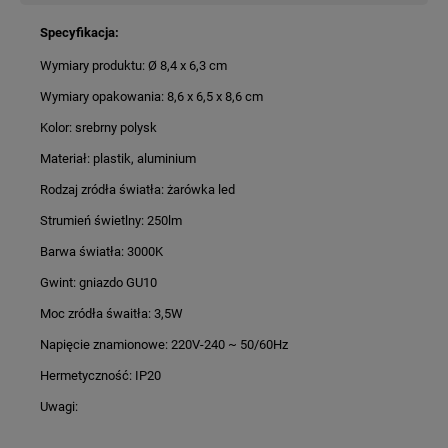
Specyfikacja:
Wymiary produktu: Ø 8,4 x 6,3 cm
Wymiary opakowania: 8,6 x 6,5 x 8,6 cm
Kolor: srebrny polysk
Materiał: plastik, aluminium
Rodzaj zródła światła: żarówka led
Strumień świetlny: 250lm
Barwa światła: 3000K
Gwint: gniazdo GU10
Moc zródła śwaitła: 3,5W
Napięcie znamionowe: 220V-240 ~ 50/60Hz
Hermetyczność: IP20
Uwagi: