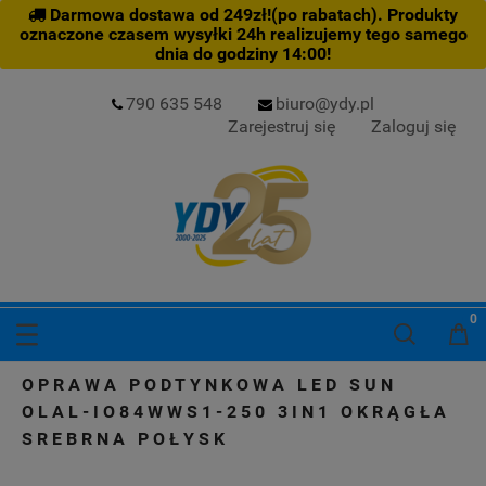
Darmowa dostawa od 249zł!(po rabatach). Produkty
oznaczone czasem wysyłki 24h realizujemy tego samego
dnia do godziny 14:00!
790 635 548
biuro@ydy.pl
Zarejestruj się
Zaloguj się
OPRAWA PODTYNKOWA LED SUN
OLAL-IO84WWS1-250 3IN1 OKRĄGŁA
SREBRNA POŁYSK