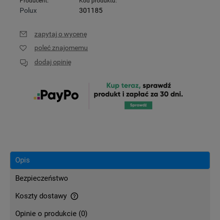
Producent:
Kod produktu:
Polux
301185
zapytaj o wycenę
poleć znajomemu
dodaj opinię
Opis
Bezpieczeństwo
Koszty dostawy
Cena nie zawiera ewentualnych kosztów płatności
Opinie o produkcie (0)