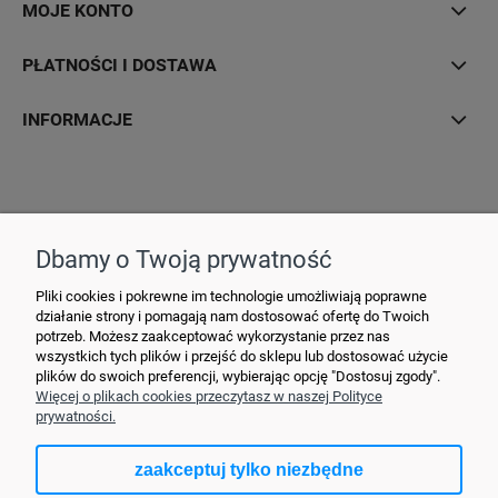
MOJE KONTO
PŁATNOŚCI I DOSTAWA
INFORMACJE
Hurtownia Elektryczna YDY • ul. 3 Maja 10 • 42-470 Siewierz •
+48790635548
• MAIL: ydypl
@ydy.pl
Dbamy o Twoją prywatność
Pliki cookies i pokrewne im technologie umożliwiają poprawne
działanie strony i pomagają nam dostosować ofertę do Twoich
potrzeb. Możesz zaakceptować wykorzystanie przez nas
wszystkich tych plików i przejść do sklepu lub dostosować użycie
plików do swoich preferencji, wybierając opcję "Dostosuj zgody".
Więcej o plikach cookies przeczytasz w naszej Polityce
prywatności.
zaakceptuj tylko niezbędne
pokaż pełną wersję strony