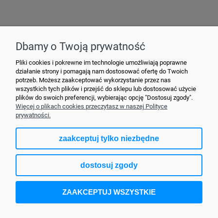
Hurtownia Elektryczna YDY • ul. 3 Maja 10 • 42-470 Siewierz •
+48790635548
• MAIL: ydypl
@ydy.pl
Dbamy o Twoją prywatność
Pliki cookies i pokrewne im technologie umożliwiają poprawne
działanie strony i pomagają nam dostosować ofertę do Twoich
potrzeb. Możesz zaakceptować wykorzystanie przez nas
wszystkich tych plików i przejść do sklepu lub dostosować użycie
plików do swoich preferencji, wybierając opcję "Dostosuj zgody".
Więcej o plikach cookies przeczytasz w naszej Polityce
prywatności.
zaakceptuj tylko niezbędne
pokaż pełną wersję strony
dostosuj zgody
Sklep internetowy Shoper.pl
ZAAKCEPTUJ WSZYSTKIE