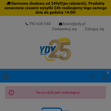
Darmowa dostawa od 249zł!(po rabatach). Produkty
oznaczone czasem wysyłki 24h realizujemy tego samego
dnia do godziny 14:00!
790 635 548
biuro@ydy.pl
Zarejestruj się
Zaloguj się
Ten produkt jest niedostępny.