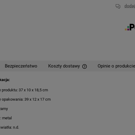
dodaj
Bezpieczeństwo
Koszty dostawy
Opinie o produkcie
kacja:
Cena nie zawiera ewentual
płatności
 produktu: 37 x 10 x 18,5 cm
 opakowania: 39 x 12 x 17 cm
zarny
: metal
wiatła: n.d.