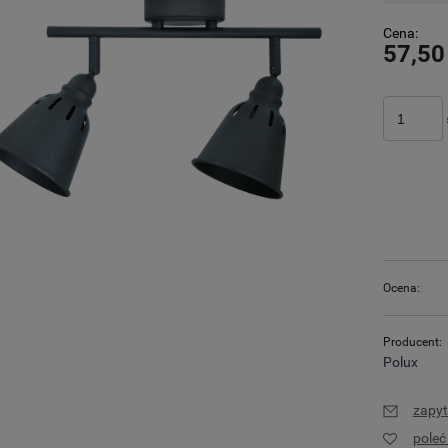
Cena:
57,50
Ocena:
Producent:
Polux
zapyt
pole