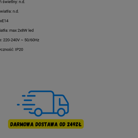
 świetlny: n.d.
iatła: n.d.
2xE14
atła: max 2x8W led
e: 220-240V ~ 50/60Hz
czność: IP20