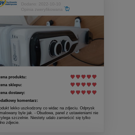
Dodano: 2022-10-10
Opinia zweryfikowana
ena produktu:
ena sklepu:
ena dostawy:
datkowy komentarz:
odukt lekko uszkodzony co widac na zdjeciu. Odprysk
malowany byle jak. - Obudowa, panel z ustawieniami nie
zylega szczelnie. Niestety udalo zamieścić się tylko
dno zdjecie.