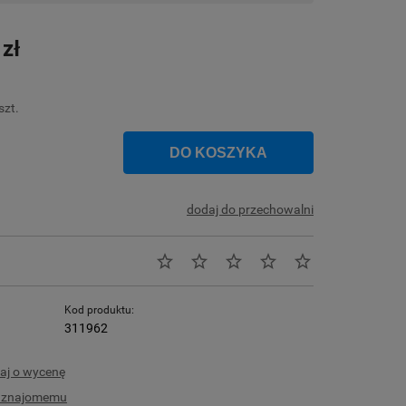
Cena nie zawiera ewentualnych kosztów
płatności
 zł
szt.
DO KOSZYKA
dodaj do przechowalni
Kod produktu:
311962
aj o wycenę
ć znajomemu