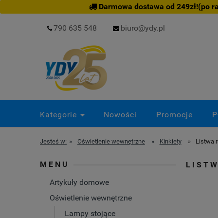
Darmowa dostawa od 249zł!(po rab
790 635 548
biuro@ydy.pl
Kategorie
Nowości
Promocje
P
Jesteś w:
»
Oświetlenie wewnętrzne
»
Kinkiety
»
Listwa 
MENU
LIST
Artykuły domowe
Oświetlenie wewnętrzne
Lampy stojące