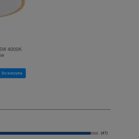
15W 4000K
ne
Do koszyka
(47)