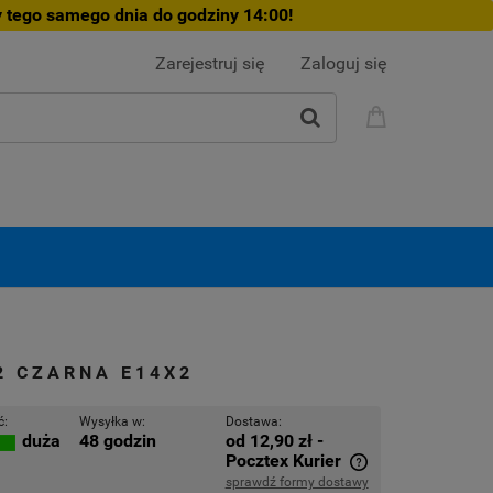
 tego samego dnia do godziny 14:00!
Zarejestruj się
Zaloguj się
2 CZARNA E14X2
ć:
Wysyłka w:
Dostawa:
48 godzin
od 12,90 zł
-
duża
Pocztex Kurier
sprawdź formy dostawy