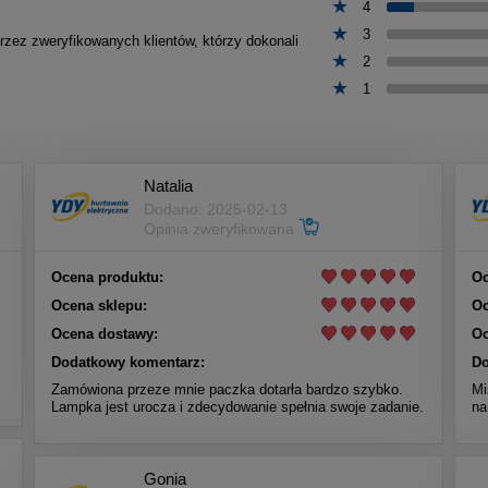
4
3
przez zweryfikowanych klientów, którzy dokonali
2
1
Natalia
Dodano: 2025-02-13
Opinia zweryfikowana
Ocena produktu:
Oc
Ocena sklepu:
Oc
Ocena dostawy:
Oc
Dodatkowy komentarz:
Do
Zamówiona przeze mnie paczka dotarła bardzo szybko.
Mi
Lampka jest urocza i zdecydowanie spełnia swoje zadanie.
na
Gonia