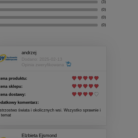
(3)
(0)
(0)
(0)
andrzej
Dodano: 2025-02-13
Opinia zweryfikowana
ena produktu:
ena sklepu:
ena dostawy:
datkowy komentarz:
strzostwo świata i okolicznych wsi. Wszystko sprawnie i
 temat
Elzbieta Ejsmond