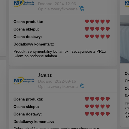
Dodano: 2024-12-06
Opinia zweryfikowana
Ocena produktu:
Ocena sklepu:
Ocena dostawy:
Dodatkowy komentarz:
Produkt sentymentalny bo lampki rzeczywiście z PRLu
,wiem bo podobne miałam.
Oc
Janusz
Oc
Dodano: 2022-09-16
Opinia zweryfikowana
Oc
Do
Ocena produktu:
Pr
Ocena sklepu:
za
pr
Ocena dostawy:
je
Dodatkowy komentarz:
Dobra jakość w przystępnej cenie oraz ekspresowa