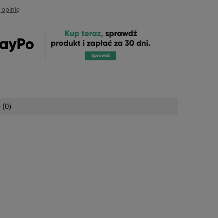
 opinię
 (0)
nych kosztów