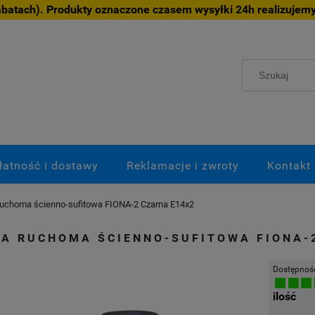
atach). Produkty oznaczone czasem wysyłki 24h realizujemy
łatność i dostawy
Reklamacje i zwroty
Kontakt
ruchoma ścienno-sufitowa FIONA-2 Czarna E14x2
WA RUCHOMA ŚCIENNO-SUFITOWA FIONA-
Dostępnoś
ilość