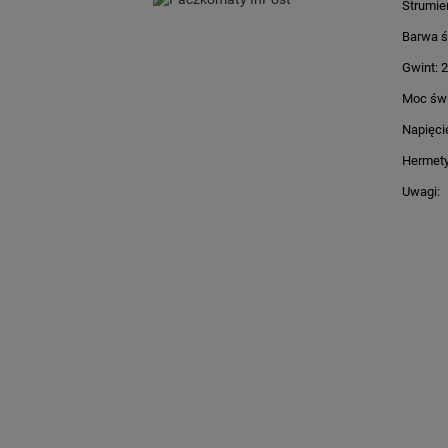
Strumień
Barwa św
Gwint: 
Moc świ
Napięci
Hermety
Uwagi: