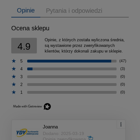
Opinie
Pytania i odpowiedzi
Ocena sklepu
Opinie, z których została wyliczona średnia,
4.9
są wystawione przez zweryfikowanych
klientów, którzy dokonali zakupu w sklepie.
5
(47)
4
(3)
3
(0)
2
(0)
1
(0)
Joanna
Dodano: 2025-03-19
Opinia zweryfikowana