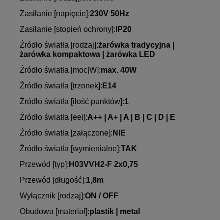
Zasilanie [napięcie]:
230V 50Hz
Zasilanie [stopień ochrony]:
IP20
Źródło światła [rodzaj]:
żarówka tradycyjna |
żarówka kompaktowa | żarówka LED
Źródło światła [moc|W]:
max. 40W
Źródło światła [trzonek]:
E14
Źródło światła [ilość punktów]:
1
Źródło światła [eei]:
A++ | A+ | A | B | C | D | E
Źródło światła [załączone]:
NIE
Źródło światła [wymienialne]:
TAK
Przewód [typ]:
H03VVH2-F 2x0,75
Przewód [długość]:
1,8m
Wyłącznik [rodzaj]:
ON / OFF
Obudowa [materiał]:
plastik | metal