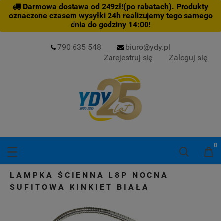
Darmowa dostawa od 249zł!(po rabatach). Produkty
oznaczone czasem wysyłki 24h realizujemy tego samego
dnia do godziny 14:00!
790 635 548
biuro@ydy.pl
Zarejestruj się
Zaloguj się
LAMPKA ŚCIENNA L8P NOCNA
SUFITOWA KINKIET BIAŁA