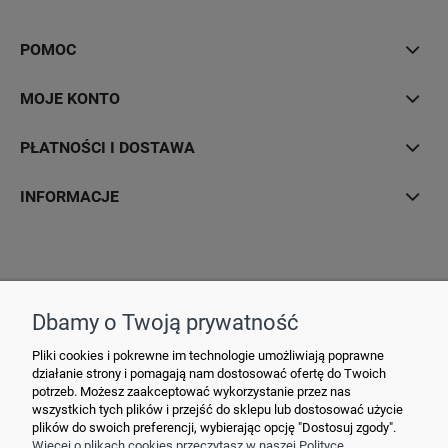
POMOC
MOJE KONTO
PŁATNOŚCI I DOSTAWA
INFORMACJE
Hurtownia Elektryczna YDY • ul. 3 Maja 10 • 42-470 Siewierz •
+48790635548
• MAIL: ydypl
@ydy.pl
Dbamy o Twoją prywatność
Pliki cookies i pokrewne im technologie umożliwiają poprawne
działanie strony i pomagają nam dostosować ofertę do Twoich
potrzeb. Możesz zaakceptować wykorzystanie przez nas
wszystkich tych plików i przejść do sklepu lub dostosować użycie
plików do swoich preferencji, wybierając opcję "Dostosuj zgody".
Więcej o plikach cookies przeczytasz w naszej Polityce