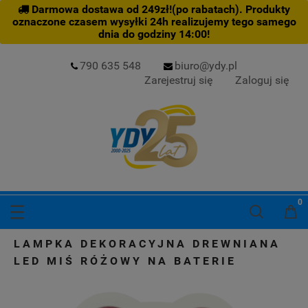
Darmowa dostawa od 249zł!(po rabatach). Produkty
oznaczone czasem wysyłki 24h realizujemy tego samego
dnia do godziny 14:00!
790 635 548
biuro@ydy.pl
Zarejestruj się
Zaloguj się
LAMPKA DEKORACYJNA DREWNIANA
LED MIŚ RÓŻOWY NA BATERIE