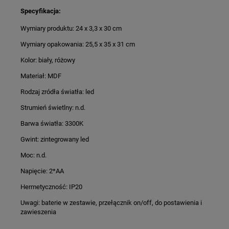
Specyfikacja:
Wymiary produktu: 24 x 3,3 x 30 cm
Wymiary opakowania: 25,5 x 35 x 31 cm
Kolor: biały, różowy
Materiał: MDF
Rodzaj zródła światła: led
Strumień świetlny: n.d.
Barwa światła: 3300K
Gwint: zintegrowany led
Moc: n.d.
Napięcie: 2*AA
Hermetyczność: IP20
Uwagi: baterie w zestawie, przełącznik on/off, do postawienia i
zawieszenia