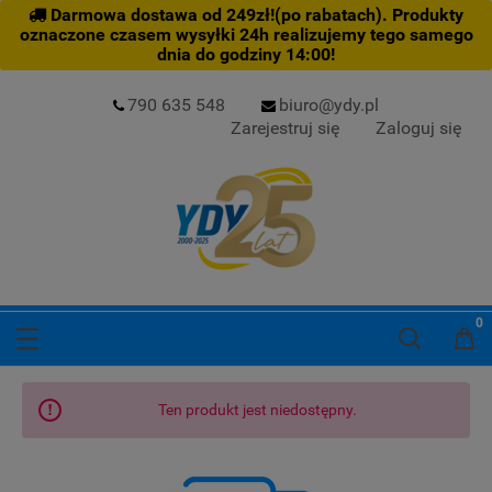
Darmowa dostawa od 249zł!(po rabatach). Produkty
oznaczone czasem wysyłki 24h realizujemy tego samego
dnia do godziny 14:00!
790 635 548
biuro@ydy.pl
Zarejestruj się
Zaloguj się
Ten produkt jest niedostępny.