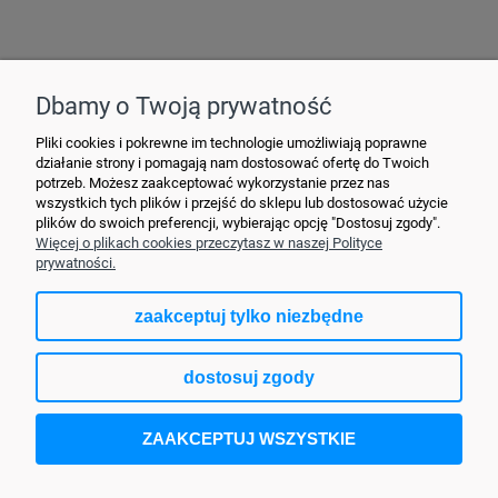
Hurtownia Elektryczna YDY • ul. 3 Maja 10 • 42-470 Siewierz •
+48790635548
• MAIL: ydypl
@ydy.pl
Dbamy o Twoją prywatność
Pliki cookies i pokrewne im technologie umożliwiają poprawne
działanie strony i pomagają nam dostosować ofertę do Twoich
potrzeb. Możesz zaakceptować wykorzystanie przez nas
wszystkich tych plików i przejść do sklepu lub dostosować użycie
plików do swoich preferencji, wybierając opcję "Dostosuj zgody".
Więcej o plikach cookies przeczytasz w naszej Polityce
prywatności.
zaakceptuj tylko niezbędne
pokaż pełną wersję strony
dostosuj zgody
Sklep internetowy Shoper.pl
ZAAKCEPTUJ WSZYSTKIE