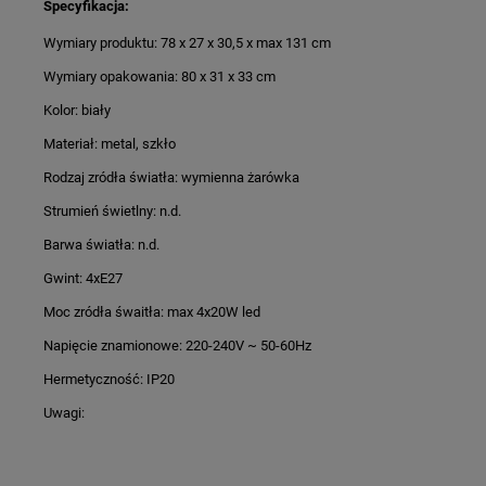
Specyfikacja:
Wymiary produktu: 78 x 27 x 30,5 x max 131 cm
Wymiary opakowania: 80 x 31 x 33 cm
Kolor: biały
Materiał: metal, szkło
Rodzaj zródła światła: wymienna żarówka
Strumień świetlny: n.d.
Barwa światła: n.d.
Gwint: 4xE27
Moc zródła śwaitła: max 4x20W led
Napięcie znamionowe: 220-240V ~ 50-60Hz
Hermetyczność: IP20
Uwagi: