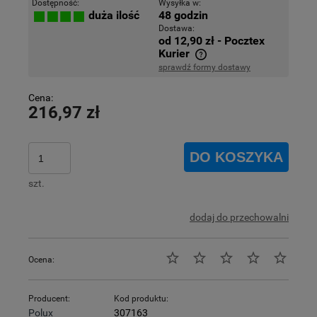
Dostępność:
Wysyłka w:
48 godzin
duża ilość
Dostawa:
od 12,90 zł
- Pocztex
Kurier
sprawdź formy dostawy
Cena nie zawiera ewentualnych kosztów płatności
Cena:
216,97 zł
DO KOSZYKA
szt.
dodaj do przechowalni
Ocena:
Producent:
Kod produktu:
Polux
307163