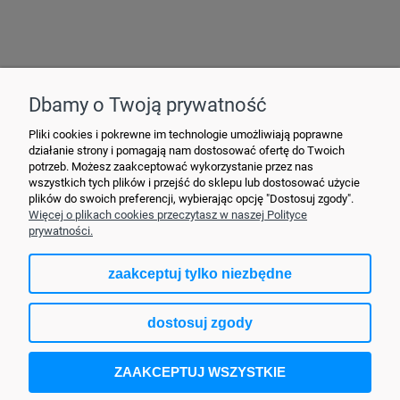
Hurtownia Elektryczna YDY • ul. 3 Maja 10 • 42-470 Siewierz •
+48790635548
• MAIL: ydypl
@ydy.pl
Dbamy o Twoją prywatność
Pliki cookies i pokrewne im technologie umożliwiają poprawne
działanie strony i pomagają nam dostosować ofertę do Twoich
potrzeb. Możesz zaakceptować wykorzystanie przez nas
wszystkich tych plików i przejść do sklepu lub dostosować użycie
plików do swoich preferencji, wybierając opcję "Dostosuj zgody".
Więcej o plikach cookies przeczytasz w naszej Polityce
prywatności.
zaakceptuj tylko niezbędne
pokaż pełną wersję strony
dostosuj zgody
Sklep internetowy Shoper.pl
ZAAKCEPTUJ WSZYSTKIE