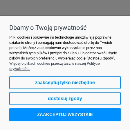
Hurtownia Elektryczna YDY • ul. 3 Maja 10 • 42-470 Siewierz •
+48790635548
• MAIL: ydypl
@ydy.pl
Dbamy o Twoją prywatność
Pliki cookies i pokrewne im technologie umożliwiają poprawne
działanie strony i pomagają nam dostosować ofertę do Twoich
potrzeb. Możesz zaakceptować wykorzystanie przez nas
wszystkich tych plików i przejść do sklepu lub dostosować użycie
plików do swoich preferencji, wybierając opcję "Dostosuj zgody".
Więcej o plikach cookies przeczytasz w naszej Polityce
prywatności.
zaakceptuj tylko niezbędne
pokaż pełną wersję strony
dostosuj zgody
Sklep internetowy Shoper.pl
ZAAKCEPTUJ WSZYSTKIE