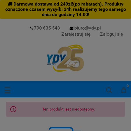
Darmowa dostawa od 249zł!(po rabatach). Produkty
oznaczone czasem wysyłki 24h realizujemy tego samego
dnia do godziny 14:00!
790 635 548
biuro@ydy.pl
Zarejestruj się
Zaloguj się
Ten produkt jest niedostępny.