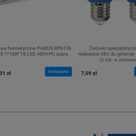
awa hermetyczna ProBUS BP6136
Żarówki specjalistyc
65 1*18W T8 LED ABS+PC szara
niebieskie 36V do girland
(2 szt. w zestawi
Do koszyka
31 zł
7,59 zł
5