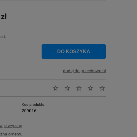
Cena nie zawiera ewentualnych kosztów
płatności
 zł
szt.
DO KOSZYKA
dodaj do przechowalni
Kod produktu:
209016
aj o wycenę
ć znajomemu