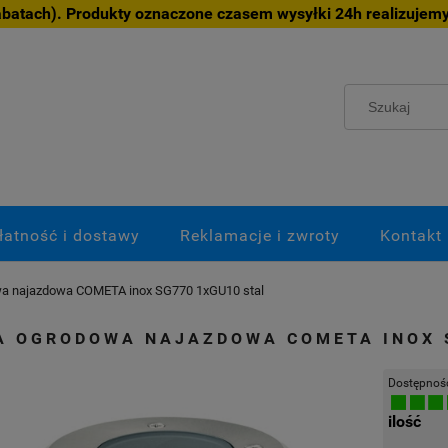
atach). Produkty oznaczone czasem wysyłki 24h realizujemy
łatność i dostawy
Reklamacje i zwroty
Kontakt
a najazdowa COMETA inox SG770 1xGU10 stal
A OGRODOWA NAJAZDOWA COMETA INOX 
Dostępnoś
ilość