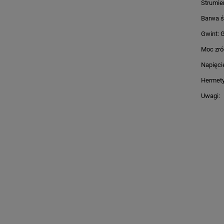
Strumień
Barwa ś
Gwint: 
Moc zró
Napięci
Hermety
Uwagi: