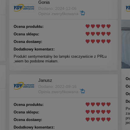
Gonia
Dodano: 2024-12-06
Opinia zweryfikowana
Ocena produktu:
Ocena sklepu:
Ocena dostawy:
Dodatkowy komentarz:
Produkt sentymentalny bo lampki rzeczywiście z PRLu
,wiem bo podobne miałam.
Oc
Janusz
Oc
Dodano: 2022-09-16
Opinia zweryfikowana
Oc
Do
Ocena produktu:
Pr
Ocena sklepu:
za
pr
Ocena dostawy:
je
Dodatkowy komentarz: