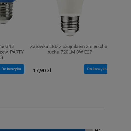
zne G45
Żarówka LED z czujnikiem zmierzchu i
Lamp
y zew. PARTY
ruchu 720LM 8W E27
e)
Do koszyka
Do koszyka
17,90 zł
65,09
(47)