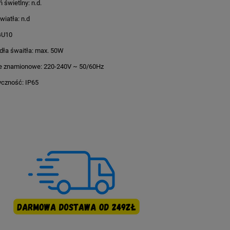
 świetlny: n.d.
wiatła: n.d
GU10
dła śwaitła: max. 50W
e znamionowe: 220-240V ~ 50/60Hz
czność: IP65