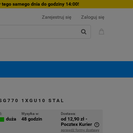
 tego samego dnia do godziny 14:00!
Zarejestruj się
Zaloguj się
SG770 1XGU10 STAL
ć:
Wysyłka w:
Dostawa:
48 godzin
od 12,90 zł
-
duża
Pocztex Kurier
sprawdź formy dostawy