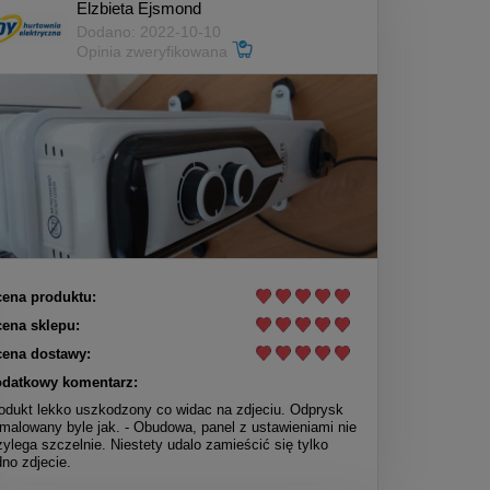
Elzbieta Ejsmond
Dodano: 2022-10-10
Opinia zweryfikowana
ena produktu:
ena sklepu:
ena dostawy:
datkowy komentarz:
odukt lekko uszkodzony co widac na zdjeciu. Odprysk
malowany byle jak. - Obudowa, panel z ustawieniami nie
zylega szczelnie. Niestety udalo zamieścić się tylko
dno zdjecie.