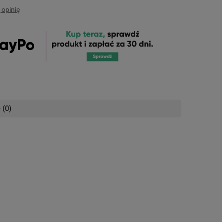
 opinię
 (0)
nych kosztów