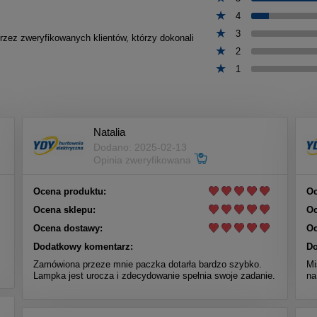
4
3
przez zweryfikowanych klientów, którzy dokonali
2
1
Natalia
Dodano: 2025-02-13
Opinia zweryfikowana
Ocena produktu:
Oc
Ocena sklepu:
Oc
Ocena dostawy:
Oc
Dodatkowy komentarz:
Do
Zamówiona przeze mnie paczka dotarła bardzo szybko.
Mi
Lampka jest urocza i zdecydowanie spełnia swoje zadanie.
na