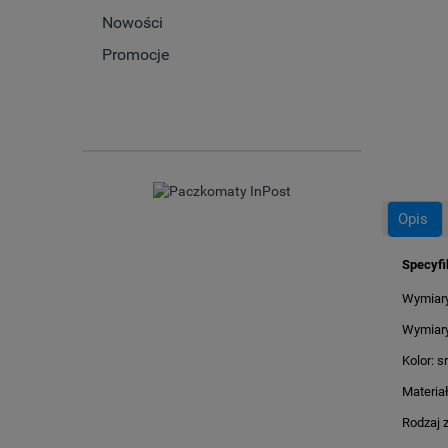
Nowości
Promocje
Opis
Specyfi
Wymiary
Wymiary
Kolor: s
Materiał
Rodzaj z