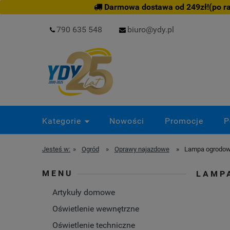
Darmowa dostawa od 249zł!(po rab
790 635 548
biuro@ydy.pl
Kategorie
Nowości
Promocje
P
Jesteś w:
»
Ogród
»
Oprawy najazdowe
»
Lampa ogrodow
MENU
LAMP
Artykuły domowe
Oświetlenie wewnętrzne
Oświetlenie techniczne