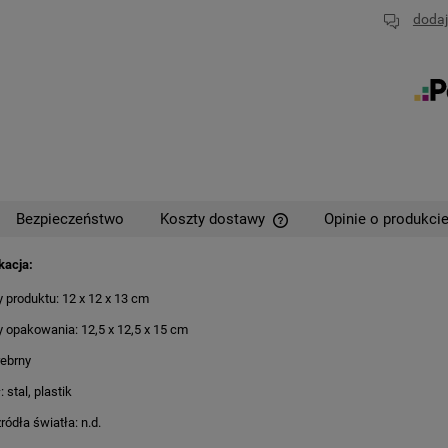
dodaj
Bezpieczeństwo
Koszty dostawy
Opinie o produkcie
kacja:
Cena nie zawiera ewentual
płatności
 produktu: 12 x 12 x 13 cm
 opakowania: 12,5 x 12,5 x 15 cm
rebrny
: stal, plastik
ródła światła: n.d.