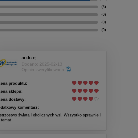
(3)
(0)
(0)
(0)
andrzej
Dodano: 2025-02-13
Opinia zweryfikowana
ena produktu:
ena sklepu:
ena dostawy:
datkowy komentarz:
strzostwo świata i okolicznych wsi. Wszystko sprawnie i
 temat