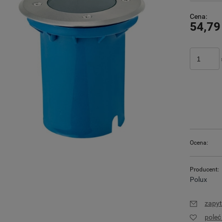
Cena:
54,79
Ocena:
Producent:
Polux
zapyt
pole