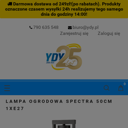
Darmowa dostawa od 249zł!(po rabatach). Produkty
oznaczone czasem wysyłki 24h realizujemy tego samego
dnia do godziny 14:00!
790 635 548
biuro@ydy.pl
Zarejestruj się
Zaloguj się
LAMPA OGRODOWA SPECTRA 50CM
1XE27