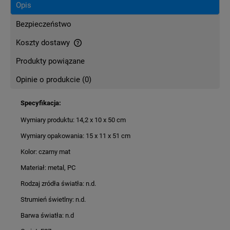
Opis
Bezpieczeństwo
Koszty dostawy
Cena nie zawiera ewentualnych kosztów płatności
Produkty powiązane
Opinie o produkcie (0)
Specyfikacja:
Wymiary produktu: 14,2 x 10 x 50 cm
Wymiary opakowania: 15 x 11 x 51 cm
Kolor: czarny mat
Materiał: metal, PC
Rodzaj zródła światła: n.d.
Strumień świetlny: n.d.
Barwa światła: n.d