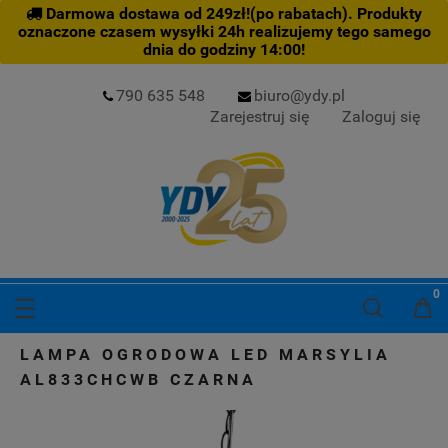
Darmowa dostawa od 249zł!(po rabatach). Produkty
oznaczone czasem wysyłki 24h realizujemy tego samego
dnia do godziny 14:00!
790 635 548
biuro@ydy.pl
Zarejestruj się
Zaloguj się
LAMPA OGRODOWA LED MARSYLIA
AL833CHCWB CZARNA