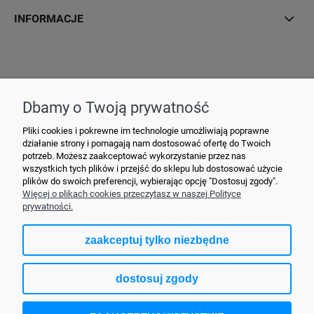
INFORMACJE
Hurtownia Elektryczna YDY • ul. 3 Maja 10 • 42-470 Siewierz •
+48790635548
• MAIL: ydypl
@ydy.pl
Dbamy o Twoją prywatność
Pliki cookies i pokrewne im technologie umożliwiają poprawne
działanie strony i pomagają nam dostosować ofertę do Twoich
potrzeb. Możesz zaakceptować wykorzystanie przez nas
wszystkich tych plików i przejść do sklepu lub dostosować użycie
plików do swoich preferencji, wybierając opcję "Dostosuj zgody".
Więcej o plikach cookies przeczytasz w naszej Polityce
prywatności.
zaakceptuj tylko niezbędne
pokaż pełną wersję strony
dostosuj zgody
Sklep internetowy Shoper.pl