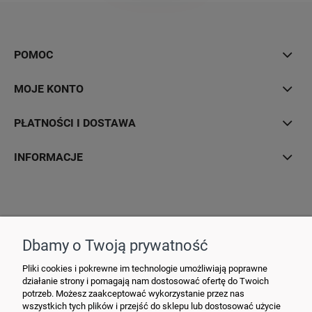
POMOC
MOJE KONTO
PŁATNOŚCI I DOSTAWA
INFORMACJE
Hurtownia Elektryczna YDY • ul. 3 Maja 10 • 42-470 Siewierz •
+48790635548
• MAIL: ydypl
@ydy.pl
Dbamy o Twoją prywatność
Pliki cookies i pokrewne im technologie umożliwiają poprawne
działanie strony i pomagają nam dostosować ofertę do Twoich
potrzeb. Możesz zaakceptować wykorzystanie przez nas
wszystkich tych plików i przejść do sklepu lub dostosować użycie