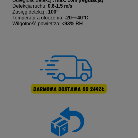
Odległość detekcji:
max. 10m (regulacja)
Detekcja ruchu:
0,6-1,5 m/s
Zasięg detekcji:
100°
Temperatura otoczenia:
-20~+40°C
Wilgotność powietrza:
<93% RH