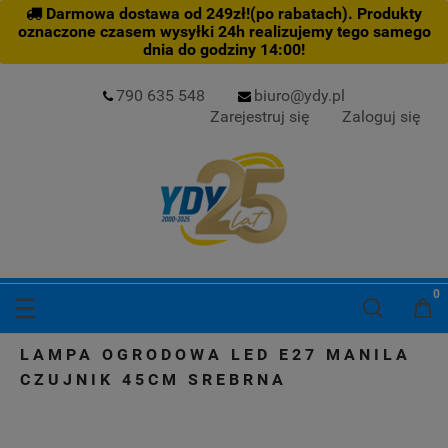
Darmowa dostawa od 249zł!(po rabatach). Produkty
oznaczone czasem wysyłki 24h realizujemy tego samego
dnia do godziny 14:00!
790 635 548
biuro@ydy.pl
Zarejestruj się
Zaloguj się
LAMPA OGRODOWA LED E27 MANILA
CZUJNIK 45CM SREBRNA