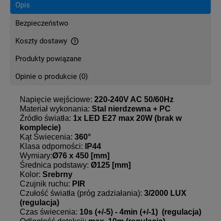
Opis
Bezpieczeństwo
Koszty dostawy
Cena nie zawiera ewentualnych kosztów płatności
Produkty powiązane
Opinie o produkcie (0)
Napięcie wejściowe:
220-240V AC 50/60Hz
Materiał wykonania:
Stal nierdzewna + PC
Źródło światła:
1x LED E27 max 20W (brak w
komplecie)
Kąt Świecenia:
360°
Klasa odporności:
IP44
Wymiary:
Ø
76 x 450 [mm]
Średnica podstawy:
Ø
125 [mm]
Kolor:
Srebrny
Czujnik ruchu:
PIR
Czułość światła (próg zadziałania):
3/2000 LUX
(regulacja)
Czas świecenia:
10s (+/-5) - 4min (+/-1) (regulacja)