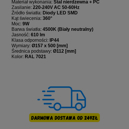
Materiał wykonania:
Stal nierdzewna + PC
Zasilanie:
220-240V AC 50-60Hz
Źródło światła:
Diody LED SMD
Kąt świecenia:
360°
Moc:
9W
Barwa światła:
4500K (Biały neutralny)
Jasność:
610 lm
Klasa odporności:
IP44
Wymiary:
Ø
157 x 500 [mm]
Średnica podstawy:
Ø
112 [mm]
Kolor:
RAL 7021