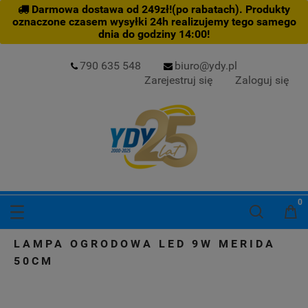
Darmowa dostawa od 249zł!(po rabatach). Produkty
oznaczone czasem wysyłki 24h realizujemy tego samego
dnia do godziny 14:00!
790 635 548
biuro@ydy.pl
Zarejestruj się
Zaloguj się
LAMPA OGRODOWA LED 9W MERIDA
50CM