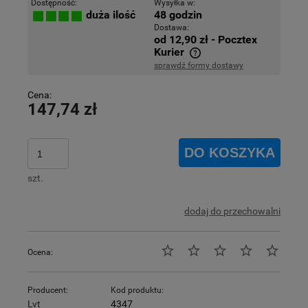
Dostępność:
Wysyłka w:
48 godzin
duża ilość
Dostawa:
od 12,90 zł
- Pocztex
Kurier
sprawdź formy dostawy
Cena nie zawiera ewentualnych kosztów płatności
Cena:
147,74 zł
DO KOSZYKA
szt.
dodaj do przechowalni
Ocena:
Producent:
Kod produktu:
Lvt
4347