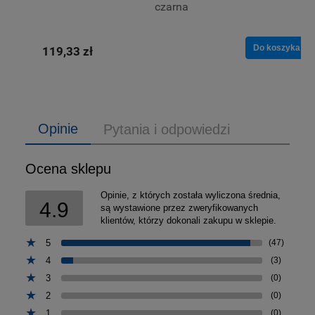
czarna
Do koszyka
119,33 zł
Opinie
Pytania i odpowiedzi
Ocena sklepu
Opinie, z których została wyliczona średnia,
4.9
są wystawione przez zweryfikowanych
klientów, którzy dokonali zakupu w sklepie.
5
(47)
4
(3)
3
(0)
2
(0)
1
(0)