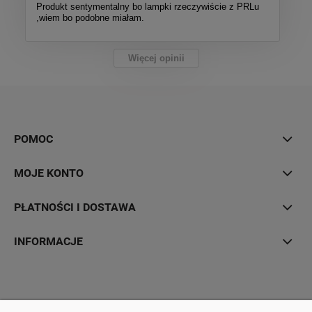
Produkt sentymentalny bo lampki rzeczywiście z PRLu
,wiem bo podobne miałam.
Więcej opinii
POMOC
MOJE KONTO
PŁATNOŚCI I DOSTAWA
INFORMACJE
Hurtownia Elektryczna YDY • ul. 3 Maja 10 • 42-470 Siewierz •