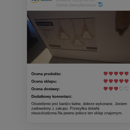
Opinia zweryfikowana
Ocena produktu:
Ocena sklepu:
Ocena dostawy:
Dodatkowy komentarz:
Oświetlenie jest bardzo ładne, dobrze wykonane. Jestem
zadowolony z zakupu. Przesyłka dotarła
nieuszkodzona.Na pewno polece ten sklep znajomym.