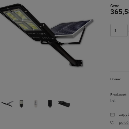
Cena:
365,5
Ocena:
Producent:
Lvt
zapyt
pole