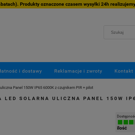
atach). Produkty oznaczone czasem wysyłki 24h realizujemy
łatność i dostawy
Reklamacje i zwroty
Kontakt
uliczna Panel 150W IP65 6000K z czujnikem PIR + pilot
 LED SOLARNA ULICZNA PANEL 150W IP6
Dostępnoś
ilość