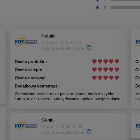
1
Natalia
Dodano: 2025-02-13
Opinia zweryfikowana
Ocena produktu:
Oc
Ocena sklepu:
Oc
Ocena dostawy:
Oc
Dodatkowy komentarz:
Do
Zamówiona przeze mnie paczka dotarła bardzo szybko.
Mi
Lampka jest urocza i zdecydowanie spełnia swoje zadanie.
na
Gonia
Dodano: 2024-12-06
Opinia zweryfikowana