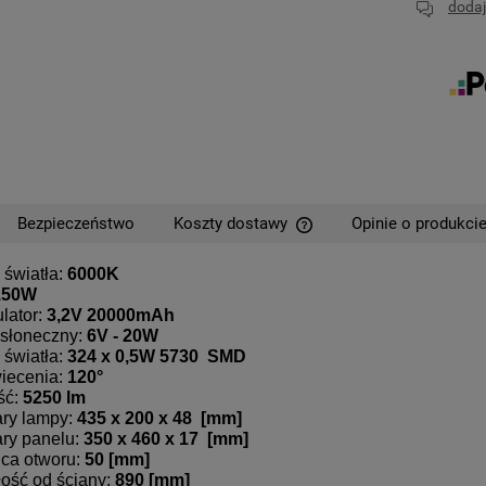
dodaj
Bezpieczeństwo
Koszty dostawy
Opinie o produkcie
 światła:
6000K
Cena nie zawiera ewentual
150W
płatności
lator:
3,2V 20000mAh
słoneczny:
6V - 20W
 światła:
324 x 0,5W 5730 SMD
wiecenia:
120°
ść:
5250 lm
ry lampy:
435 x 200 x 48 [mm]
ry panelu:
350 x 460 x 17 [mm]
ca otworu:
50 [mm]
ość od ściany:
890 [mm]