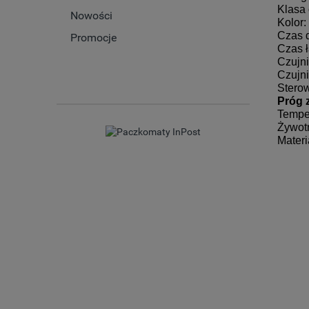
Klasa
Nowości
Kolor:
Czas d
Promocje
Czas 
Czujni
Czujn
Stero
Próg z
Tempe
Żywot
Mater