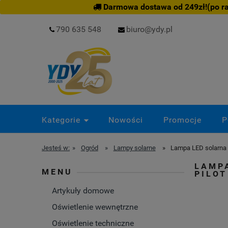
Darmowa dostawa od 249zł!(po rab
790 635 548
biuro@ydy.pl
Kategorie
Nowości
Promocje
P
Jesteś w:
»
Ogród
»
Lampy solarne
»
Lampa LED solarna 
LAMPA
MENU
PILOT
Artykuły domowe
Oświetlenie wewnętrzne
Oświetlenie techniczne