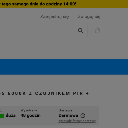
 tego samego dnia do godziny 14:00!
Zarejestruj się
Zaloguj się
5 6000K Z CZUJNIKEM PIR +
ć:
Wysyłka w:
Dostawa:
48 godzin
Darmowa
duża
sprawdź formy dostawy