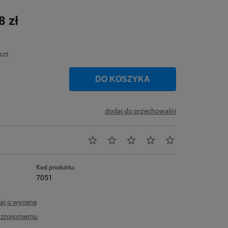
Cena nie zawiera ewentualnych kosztów
płatności
8 zł
szt.
DO KOSZYKA
dodaj do przechowalni
Kod produktu:
7051
aj o wycenę
ć znajomemu