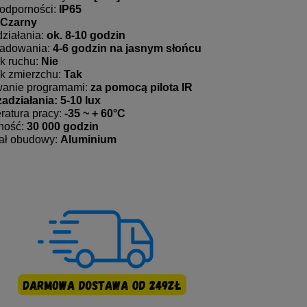
 odporności:
IP65
Czarny
ziałania:
ok. 8-10 godzin
ładowania:
4-6 godzin na jasnym słońcu
k ruchu:
Nie
ik zmierzchu:
Tak
wanie programami:
za pomocą pilota IR
adziałania: 5-10 lux
ratura pracy:
-35 ~ + 60°C
ność:
30 000 godzin
iał obudowy:
Aluminium