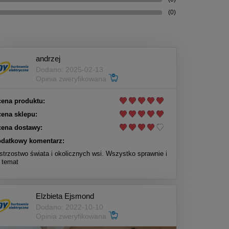
(0)
andrzej
Dodano: 2025-02-13
Opinia zweryfikowana
ena produktu:
ena sklepu:
ena dostawy:
datkowy komentarz:
strzostwo świata i okolicznych wsi. Wszystko sprawnie i
 temat
Elzbieta Ejsmond
Dodano: 2022-10-10
Opinia zweryfikowana