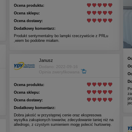
Ocena produktu:
Ocena sklepu:
Ocena dostawy:
Dodatkowy komentarz:
Produkt sentymentalny bo lampki rzeczywiście z PRLu
,wiem bo podobne miałam.
Oc
Janusz
Oc
Dodano: 2022-09-16
Opinia zweryfikowana
Oc
Do
Ocena produktu:
Pr
Ocena sklepu:
za
pr
Ocena dostawy:
je
Dodatkowy komentarz:
Dobra jakość w przystępnej cenie oraz ekspresowa
wysyłka zakupionych towarów, zdecydowanie taniej niż na
alledrogo, z czystym sumieniem mogę polecić hurtownię.