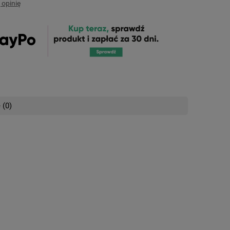
 opinię
 (0)
nych kosztów