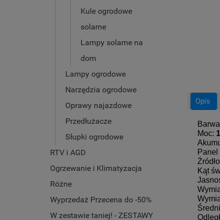
Kule ogrodowe
solarne
Lampy solarne na
dom
Lampy ogrodowe
Narzędzia ogrodowe
Opis
Oprawy najazdowe
Przedłużacze
Barwa
Moc:
Słupki ogrodowe
Akumu
RTV i AGD
Panel 
Źródło
Ogrzewanie i Klimatyzacja
Kąt ś
Jasno
Różne
Wymia
Wymia
Wyprzedaż Przecena do -50%
Średni
W zestawie taniej! - ZESTAWY
Odległ