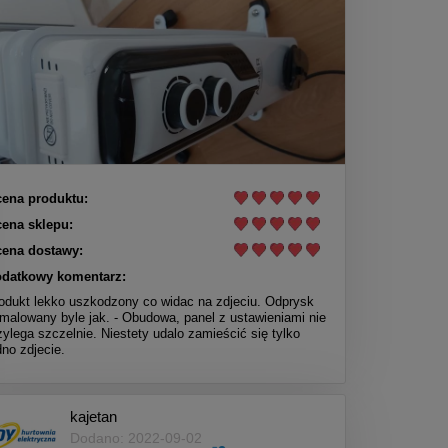
ena produktu:
ena sklepu:
ena dostawy:
datkowy komentarz:
odukt lekko uszkodzony co widac na zdjeciu. Odprysk
malowany byle jak. - Obudowa, panel z ustawieniami nie
zylega szczelnie. Niestety udalo zamieścić się tylko
dno zdjecie.
kajetan
Dodano: 2022-09-02