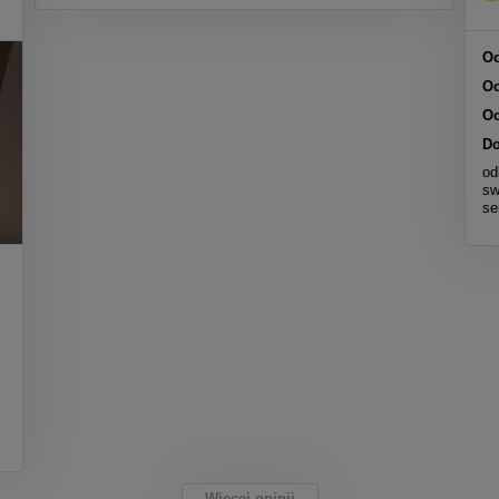
Oc
Oc
Oc
Do
od
sw
se
Więcej opinii