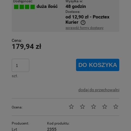
Dostępność:
Wysyłka w:
48 godzin
duża ilość
Dostawa:
od 12,90 zł
- Pocztex
Kurier
sprawdź formy dostawy
Cena nie zawiera ewentualnych kosztów płatności
Cena:
179,94 zł
DO KOSZYKA
szt.
dodaj do przechowalni
Ocena:
Producent:
Kod produktu:
Lvt
2355