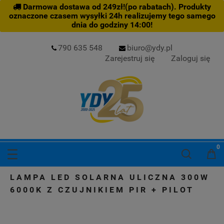
Darmowa dostawa od 249zł!(po rabatach). Produkty
oznaczone czasem wysyłki 24h realizujemy tego samego
dnia do godziny 14:00!
790 635 548
biuro@ydy.pl
Zarejestruj się
Zaloguj się
LAMPA LED SOLARNA ULICZNA 300W
6000K Z CZUJNIKIEM PIR + PILOT