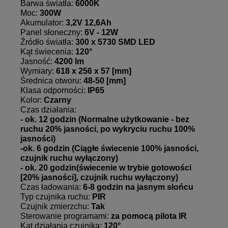
Barwa światła:
6000K
Moc:
300W
Akumulator:
3,2V 12,6Ah
Panel słoneczny:
6V - 12W
Źródło światła:
300 x 5730 SMD LED
Kąt świecenia:
120°
Jasność:
4200 lm
Wymiary:
618 x 256 x 57 [mm]
Średnica otworu:
48-50 [mm]
Klasa odporności:
IP65
Kolor:
Czarny
Czas działania:
- ok. 12 godzin (Normalne użytkowanie - bez
ruchu 20% jasności, po wykryciu ruchu 100%
jasności)
-ok. 6 godzin (Ciągłe świecenie 100% jasności,
czujnik ruchu wyłączony)
- ok. 20 godzin(świecenie w trybie gotowości
[20% jasności], czujnik ruchu wyłączony)
Czas ładowania:
6-8 godzin na jasnym słońcu
Typ czujnika ruchu:
PIR
Czujnik zmierzchu:
Tak
Sterowanie programami:
za pomocą pilota IR
Kąt działania czujnika:
120°