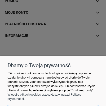
POMOC
MOJE KONTO
PŁATNOŚCI I DOSTAWA
INFORMACJE
Hurtownia Elektryczna YDY • ul. 3 Maja 10 • 42-470 Siewierz •
+48790635548
• MAIL: ydypl
@ydy.pl
Dbamy o Twoją prywatność
Pliki cookies i pokrewne im technologie umożliwiają poprawne
działanie strony i pomagają nam dostosować ofertę do Twoich
potrzeb. Możesz zaakceptować wykorzystanie przez nas
wszystkich tych plików i przejść do sklepu lub dostosować użycie
plików do swoich preferencji, wybierając opcję "Dostosuj zgody".
Więcej o plikach cookies przeczytasz w naszej Polityce
prywatności.