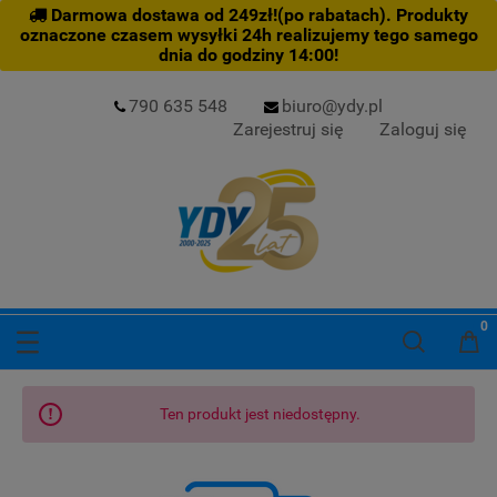
Darmowa dostawa od 249zł!(po rabatach). Produkty
oznaczone czasem wysyłki 24h realizujemy tego samego
dnia do godziny 14:00!
790 635 548
biuro@ydy.pl
Zarejestruj się
Zaloguj się
Ten produkt jest niedostępny.