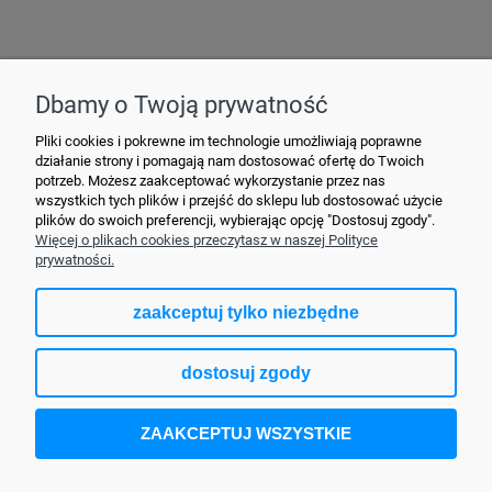
Hurtownia Elektryczna YDY • ul. 3 Maja 10 • 42-470 Siewierz •
+48790635548
• MAIL: ydypl
@ydy.pl
Dbamy o Twoją prywatność
Pliki cookies i pokrewne im technologie umożliwiają poprawne
działanie strony i pomagają nam dostosować ofertę do Twoich
potrzeb. Możesz zaakceptować wykorzystanie przez nas
wszystkich tych plików i przejść do sklepu lub dostosować użycie
plików do swoich preferencji, wybierając opcję "Dostosuj zgody".
Więcej o plikach cookies przeczytasz w naszej Polityce
prywatności.
zaakceptuj tylko niezbędne
pokaż pełną wersję strony
dostosuj zgody
Sklep internetowy Shoper.pl
ZAAKCEPTUJ WSZYSTKIE