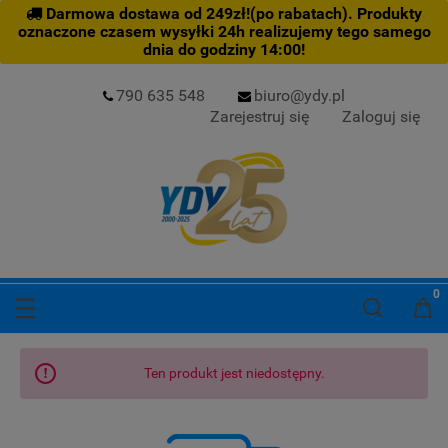
Darmowa dostawa od 249zł!(po rabatach). Produkty
oznaczone czasem wysyłki 24h realizujemy tego samego
dnia do godziny 14:00!
790 635 548
biuro@ydy.pl
Zarejestruj się
Zaloguj się
Ten produkt jest niedostępny.