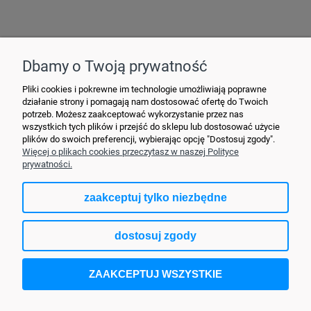
Hurtownia Elektryczna YDY • ul. 3 Maja 10 • 42-470 Siewierz •
+48790635548
• MAIL: ydypl
@ydy.pl
Dbamy o Twoją prywatność
Pliki cookies i pokrewne im technologie umożliwiają poprawne
działanie strony i pomagają nam dostosować ofertę do Twoich
potrzeb. Możesz zaakceptować wykorzystanie przez nas
wszystkich tych plików i przejść do sklepu lub dostosować użycie
plików do swoich preferencji, wybierając opcję "Dostosuj zgody".
Więcej o plikach cookies przeczytasz w naszej Polityce
prywatności.
zaakceptuj tylko niezbędne
pokaż pełną wersję strony
dostosuj zgody
Sklep internetowy Shoper.pl
ZAAKCEPTUJ WSZYSTKIE