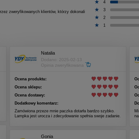
4
3
przez zweryfikowanych klientów, którzy dokonali
2
1
Natalia
Dodano: 2025-02-13
Opinia zweryfikowana
Ocena produktu:
Oc
Ocena sklepu:
Oc
Ocena dostawy:
Oc
Dodatkowy komentarz:
Do
Zamówiona przeze mnie paczka dotarła bardzo szybko.
Mi
Lampka jest urocza i zdecydowanie spełnia swoje zadanie.
na
Gonia