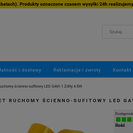
atach). Produkty oznaczone czasem wysyłki 24h realizujemy
łatność i dostawy
Reklamacje i zwroty
Kontakt
 ruchomy ścienno-sufitowy LED GAVI-1 Żółty 4.5W
ET RUCHOMY ŚCIENNO-SUFITOWY LED GA
Dostępnoś
ilość