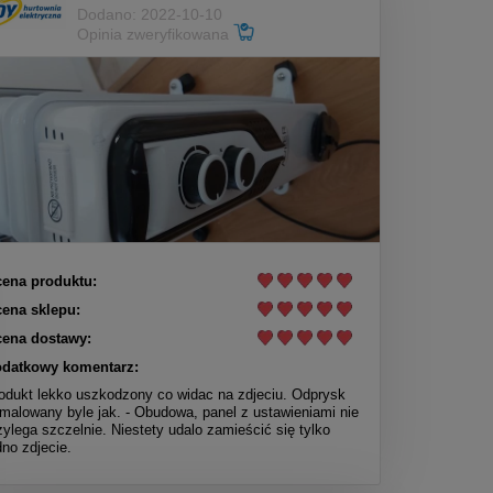
Dodano: 2022-10-10
Opinia zweryfikowana
ena produktu:
ena sklepu:
ena dostawy:
datkowy komentarz:
odukt lekko uszkodzony co widac na zdjeciu. Odprysk
malowany byle jak. - Obudowa, panel z ustawieniami nie
zylega szczelnie. Niestety udalo zamieścić się tylko
dno zdjecie.