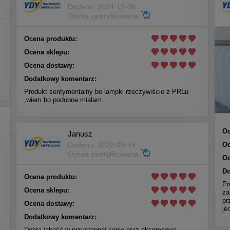
Dodano: 2024-12-06
Opinia zweryfikowana
Ocena produktu:
Ocena sklepu:
Ocena dostawy:
Dodatkowy komentarz:
Produkt sentymentalny bo lampki rzeczywiście z PRLu
,wiem bo podobne miałam.
Oc
Janusz
Oc
Dodano: 2022-09-16
Opinia zweryfikowana
Oc
Do
Ocena produktu:
Pr
Ocena sklepu:
za
pr
Ocena dostawy:
je
Dodatkowy komentarz:
Dobra jakość w przystępnej cenie oraz ekspresowa