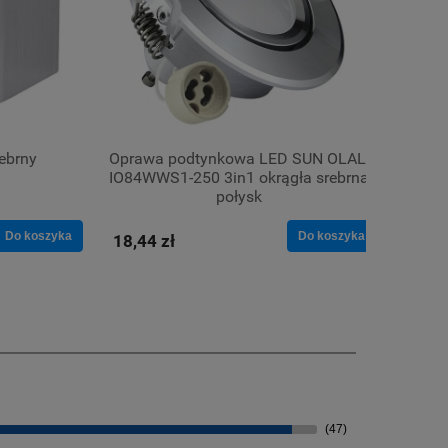
rebrny
Oprawa podtynkowa LED SUN OLAL-
Oczk
IO84WWS1-250 3in1 okrągła srebrna
połysk
Do koszyka
Do koszyka
18,44 zł
13,02
(47)