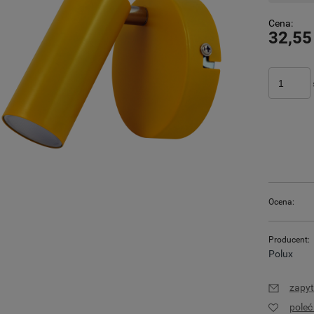
Cena:
32,55
Ocena:
Producent:
Polux
zapyt
pole