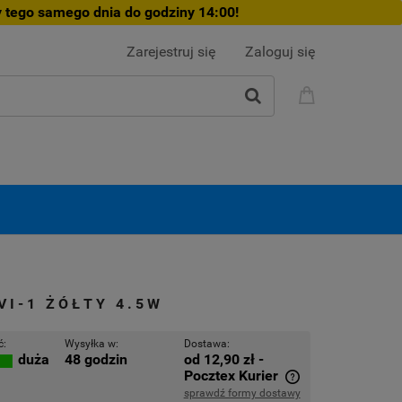
 tego samego dnia do godziny 14:00!
Zarejestruj się
Zaloguj się
VI-1 ŻÓŁTY 4.5W
ć:
Wysyłka w:
Dostawa:
48 godzin
od 12,90 zł
-
duża
Pocztex Kurier
sprawdź formy dostawy