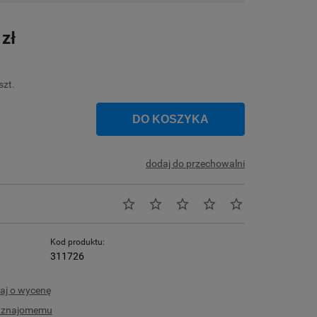
Cena nie zawiera ewentualnych kosztów
płatności
 zł
szt.
DO KOSZYKA
dodaj do przechowalni
Kod produktu:
311726
aj o wycenę
ć znajomemu