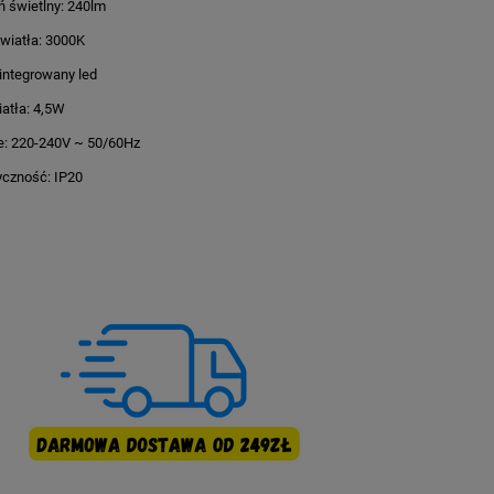
ń świetlny: 240lm
wiatła: 3000K
zintegrowany led
atła: 4,5W
e: 220-240V ~ 50/60Hz
czność: IP20