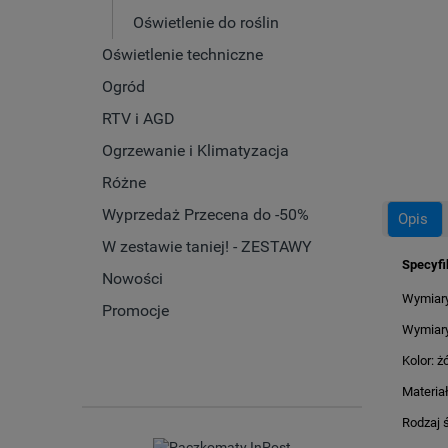
Oświetlenie do roślin
Oświetlenie techniczne
Ogród
RTV i AGD
Ogrzewanie i Klimatyzacja
Różne
Wyprzedaż Przecena do -50%
Opis
W zestawie taniej! - ZESTAWY
Specyfi
Nowości
Wymiary
Promocje
Wymiary
Kolor: ż
Materiał
Rodzaj ś