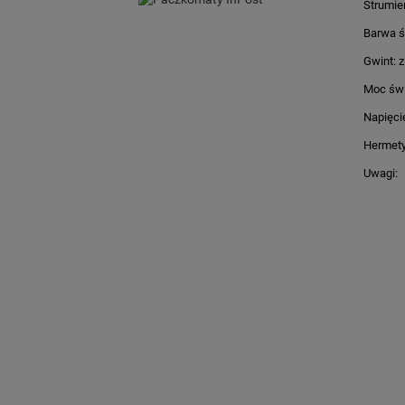
Strumie
Barwa ś
Gwint: 
Moc świ
Napięci
Hermety
Uwagi: