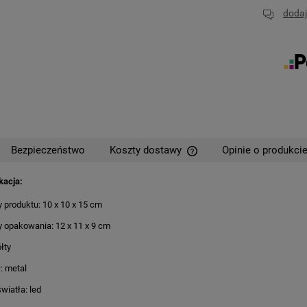
dodaj
Bezpieczeństwo
Koszty dostawy
Opinie o produkcie
kacja:
Cena nie zawiera ewentual
płatności
 produktu: 10 x 10 x 15 cm
 opakowania: 12 x 11 x 9 cm
ółty
: metal
wiatła: led