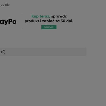
 opinię
 (0)
nych kosztów