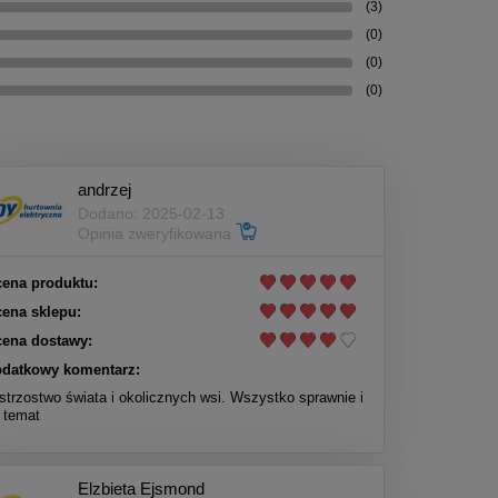
(3)
(0)
(0)
(0)
andrzej
Dodano: 2025-02-13
Opinia zweryfikowana
ena produktu:
ena sklepu:
ena dostawy:
datkowy komentarz:
strzostwo świata i okolicznych wsi. Wszystko sprawnie i
 temat
Elzbieta Ejsmond