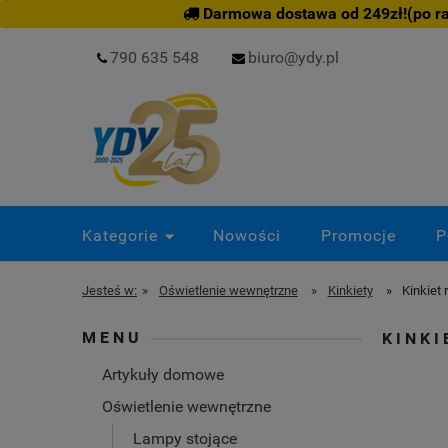
Darmowa dostawa od 249zł!(po rab
790 635 548
biuro@ydy.pl
Kategorie
Nowości
Promocje
P
Jesteś w:
»
Oświetlenie wewnętrzne
»
Kinkiety
»
Kinkiet
MENU
KINKI
Artykuły domowe
Oświetlenie wewnętrzne
Lampy stojące