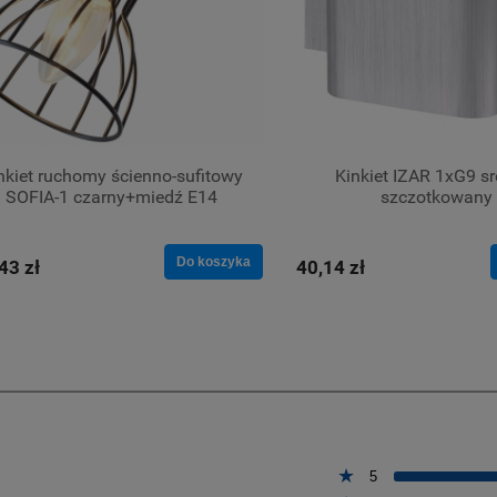
nkiet ruchomy ścienno-sufitowy
Kinkiet IZAR 1xG9 s
SOFIA-1 czarny+miedź E14
szczotkowany
Do koszyka
43 zł
40,14 zł
5