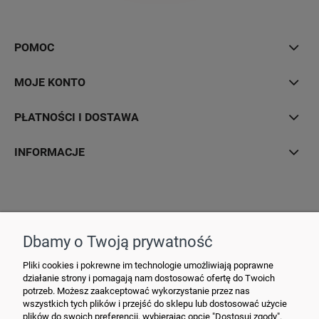
POMOC
MOJE KONTO
PŁATNOŚCI I DOSTAWA
INFORMACJE
Hurtownia Elektryczna YDY • ul. 3 Maja 10 • 42-470 Siewierz •
+48790635548
• MAIL: ydypl
@ydy.pl
Dbamy o Twoją prywatność
Pliki cookies i pokrewne im technologie umożliwiają poprawne
działanie strony i pomagają nam dostosować ofertę do Twoich
potrzeb. Możesz zaakceptować wykorzystanie przez nas
wszystkich tych plików i przejść do sklepu lub dostosować użycie
plików do swoich preferencji, wybierając opcję "Dostosuj zgody".