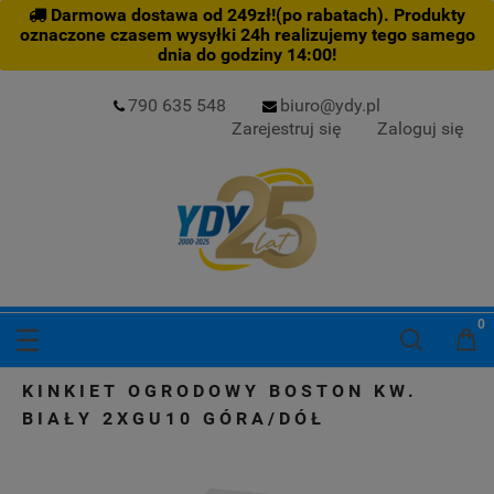
Darmowa dostawa od 249zł!(po rabatach). Produkty
oznaczone czasem wysyłki 24h realizujemy tego samego
dnia do godziny 14:00!
790 635 548
biuro@ydy.pl
Zarejestruj się
Zaloguj się
KINKIET OGRODOWY BOSTON KW.
BIAŁY 2XGU10 GÓRA/DÓŁ