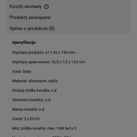
Koszty dostawy
Cena nie zawiera ewentualnych kosztów płatności
Produkty powiązane
Opinie o produkcie (0)
Specyfikacja:
Wymiary produktu: 67 x 92 x 150 mm
Wymiary opakowania: 10,5 x 7,5 x 15,5 cm
Kolor: biały
Materiał: aluminium, szkło
Rodzaj zródła światła: n.d.
Strumień świetlny: n.d.
Barwa światła: n.d
Gwint: 2 x GU10
Moc zródła śwaitła: max. 10W led x 2