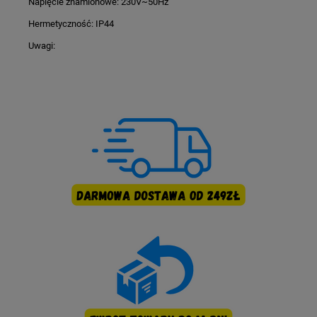
Napięcie znamionowe: 230V~50Hz
Hermetyczność: IP44
Uwagi: