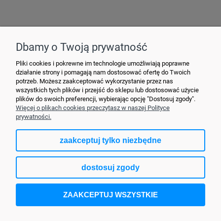
Hurtownia Elektryczna YDY • ul. 3 Maja 10 • 42-470 Siewierz •
+48790635548
• MAIL: ydypl
@ydy.pl
Dbamy o Twoją prywatność
Pliki cookies i pokrewne im technologie umożliwiają poprawne
działanie strony i pomagają nam dostosować ofertę do Twoich
potrzeb. Możesz zaakceptować wykorzystanie przez nas
wszystkich tych plików i przejść do sklepu lub dostosować użycie
plików do swoich preferencji, wybierając opcję "Dostosuj zgody".
Więcej o plikach cookies przeczytasz w naszej Polityce
prywatności.
zaakceptuj tylko niezbędne
pokaż pełną wersję strony
dostosuj zgody
Sklep internetowy Shoper.pl
ZAAKCEPTUJ WSZYSTKIE