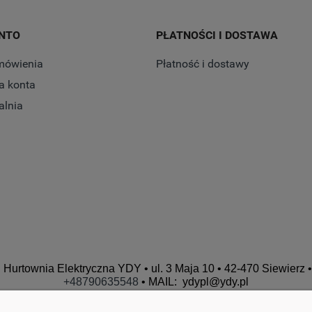
NTO
PŁATNOŚCI I DOSTAWA
mówienia
Płatność i dostawy
a konta
alnia
Hurtownia Elektryczna YDY • ul. 3 Maja 10 • 42-470 Siewierz •
+48790635548
• MAIL: ydypl
@ydy.pl