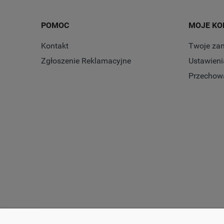
POMOC
MOJE KO
Kontakt
Twoje za
Zgłoszenie Reklamacyjne
Ustawieni
Przechow