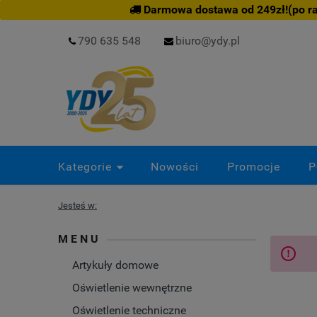
Darmowa dostawa od 249zł!(po rab
790 635 548
biuro@ydy.pl
Kategorie
Nowości
Promocje
P
Jesteś w:
MENU
Artykuły domowe
Oświetlenie wewnętrzne
Oświetlenie techniczne