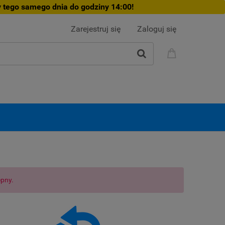
 tego samego dnia do godziny 14:00!
Zarejestruj się
Zaloguj się
ępny.