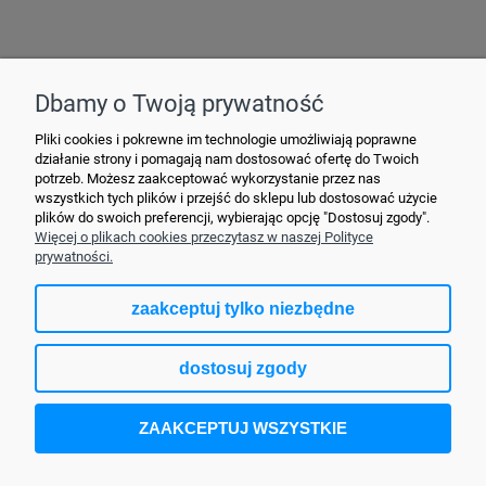
Hurtownia Elektryczna YDY • ul. 3 Maja 10 • 42-470 Siewierz •
+48790635548
• MAIL: ydypl
@ydy.pl
Dbamy o Twoją prywatność
Pliki cookies i pokrewne im technologie umożliwiają poprawne
działanie strony i pomagają nam dostosować ofertę do Twoich
potrzeb. Możesz zaakceptować wykorzystanie przez nas
wszystkich tych plików i przejść do sklepu lub dostosować użycie
plików do swoich preferencji, wybierając opcję "Dostosuj zgody".
Więcej o plikach cookies przeczytasz w naszej Polityce
prywatności.
zaakceptuj tylko niezbędne
pokaż pełną wersję strony
dostosuj zgody
Sklep internetowy Shoper.pl
ZAAKCEPTUJ WSZYSTKIE