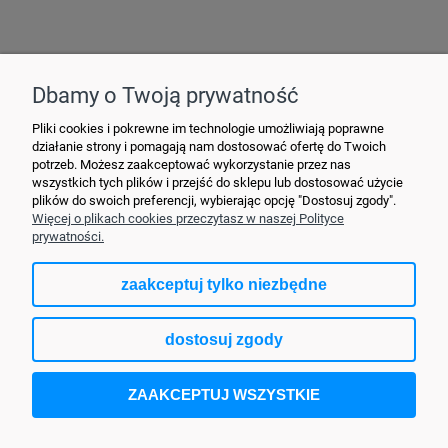
Hurtownia Elektryczna YDY • ul. 3 Maja 10 • 42-470 Siewierz •
+48790635548
• MAIL: ydypl
@ydy.pl
Dbamy o Twoją prywatność
Pliki cookies i pokrewne im technologie umożliwiają poprawne
działanie strony i pomagają nam dostosować ofertę do Twoich
potrzeb. Możesz zaakceptować wykorzystanie przez nas
wszystkich tych plików i przejść do sklepu lub dostosować użycie
plików do swoich preferencji, wybierając opcję "Dostosuj zgody".
Więcej o plikach cookies przeczytasz w naszej Polityce
prywatności.
zaakceptuj tylko niezbędne
pokaż pełną wersję strony
dostosuj zgody
Sklep internetowy Shoper.pl
ZAAKCEPTUJ WSZYSTKIE