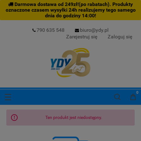
Darmowa dostawa od 249zł!(po rabatach). Produkty
oznaczone czasem wysyłki 24h realizujemy tego samego
dnia do godziny 14:00!
790 635 548
biuro@ydy.pl
Zarejestruj się
Zaloguj się
Ten produkt jest niedostępny.