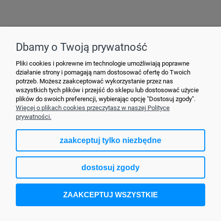
Hurtownia Elektryczna YDY • ul. 3 Maja 10 • 42-470 Siewierz •
+48790635548
• MAIL: ydypl
@ydy.pl
Dbamy o Twoją prywatność
Pliki cookies i pokrewne im technologie umożliwiają poprawne
działanie strony i pomagają nam dostosować ofertę do Twoich
potrzeb. Możesz zaakceptować wykorzystanie przez nas
wszystkich tych plików i przejść do sklepu lub dostosować użycie
plików do swoich preferencji, wybierając opcję "Dostosuj zgody".
Więcej o plikach cookies przeczytasz w naszej Polityce
prywatności.
zaakceptuj tylko niezbędne
pokaż pełną wersję strony
dostosuj zgody
Sklep internetowy Shoper.pl
ZAAKCEPTUJ WSZYSTKIE