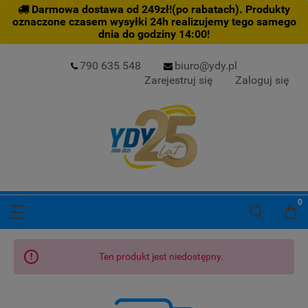
Darmowa dostawa od 249zł!(po rabatach). Produkty
oznaczone czasem wysyłki 24h realizujemy tego samego
dnia do godziny 14:00!
790 635 548
biuro@ydy.pl
Zarejestruj się
Zaloguj się
Ten produkt jest niedostępny.