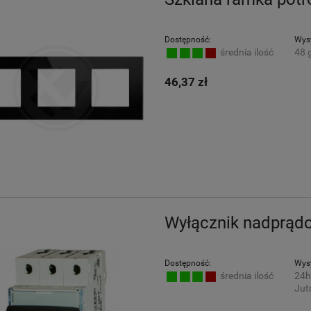
Dostępność:
Wysy
48 
średnia ilość
46,37 zł
Wyłącznik nadprąd
Dostępność:
Wysy
24h
średnia ilość
Jutr