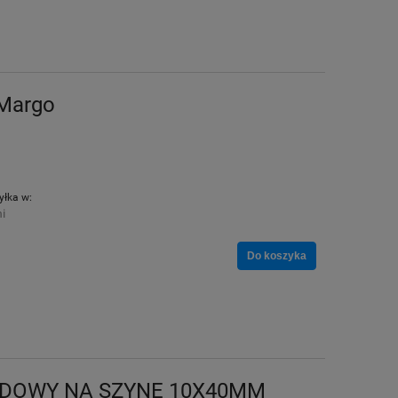
Margo
łka w:
i
Do koszyka
ĄDOWY NA SZYNĘ 10X40MM