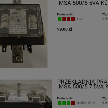
IMSA 500/5 5VA KL.
Dostępność:
Wysy
5 dn
1 szt.
99,00 zł
PRZEKŁADNIK PR
IMSA 500/5 7.5VA 
Dostępność:
Wysy
5 dn
średnia ilość