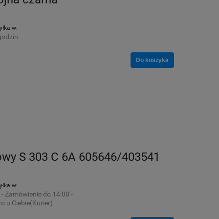
łka w:
godzin
Do koszyka
owy S 303 C 6A 605646/403541
łka w:
 - Zamówienie do 14:00 -
o u Ciebie(Kurier)