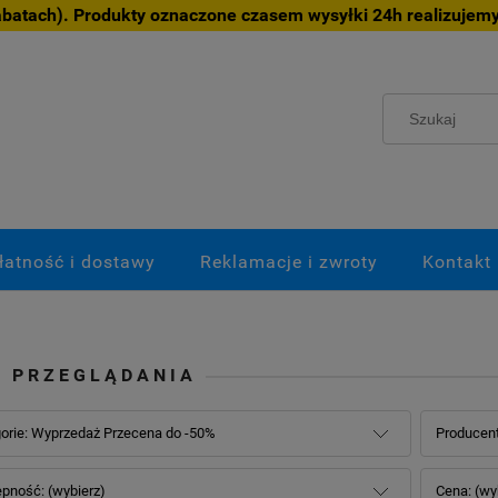
atach). Produkty oznaczone czasem wysyłki 24h realizujemy
łatność i dostawy
Reklamacje i zwroty
Kontakt
E PRZEGLĄDANIA
orie: Wyprzedaż Przecena do -50%
Producent
pność: (wybierz)
Cena: (wy